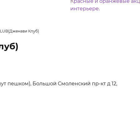
CLUB(Дженави Клуб)
луб)
нут пешком), Большой Смоленский пр-кт д 12,