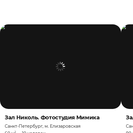
Зал Николь. Фотостудия Мимика
За
Санкт-Петербург, м. Елизаровская
Сан
2