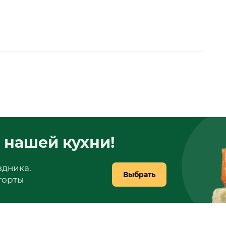
 нашей кухни!
здника.
Выбрать
 торты