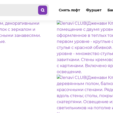
Снять лофт
Фуршет
Ба