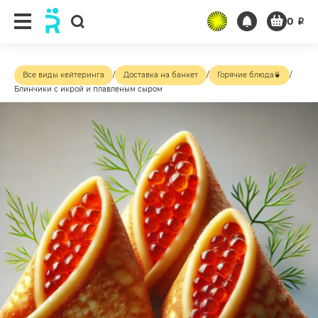
0
₽
Все виды кейтеринга
/
Доставка на банкет
/
Горячие блюда🍵
/
Блинчики с икрой и плавленым сыром