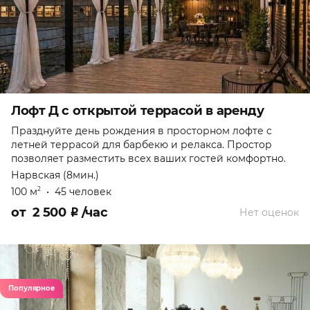
Лофт Д с открытой террасой в аренду
Празднуйте день рождения в просторном лофте с
летней террасой для барбекю и релакса. Простор
позволяет разместить всех ваших гостей комфортно.
Нарвская (8мин.)
100 м
•
45 человек
2
от
2 500
₽
/час
Нет оценок
Популярное