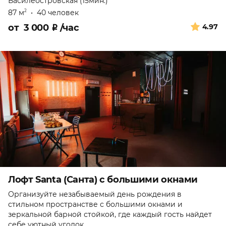
Василеостровская (15мин.)
87 м
•
40 человек
2
от
3 000
₽
/час
4.97
Лофт Santa (Санта) с большими окнами
Организуйте незабываемый день рождения в
стильном пространстве с большими окнами и
зеркальной барной стойкой, где каждый гость найдет
себе уютный уголок.