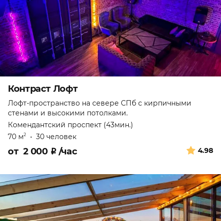
Контраст Лофт
Лофт-пространство на севере СПб с кирпичными
стенами и высокими потолками.
Комендантский проспект (43мин.)
70 м
•
30 человек
2
от
2 000
₽
/час
4.98