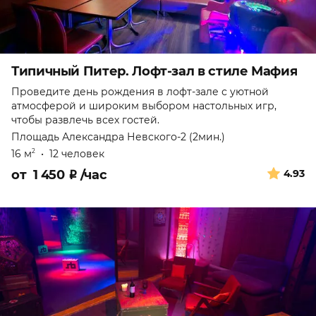
Типичный Питер. Лофт-зал в стиле Мафия
Проведите день рождения в лофт-зале с уютной
атмосферой и широким выбором настольных игр,
чтобы развлечь всех гостей.
Площадь Александра Невского-2 (2мин.)
16 м
•
12 человек
2
от
1 450
₽
/час
4.93