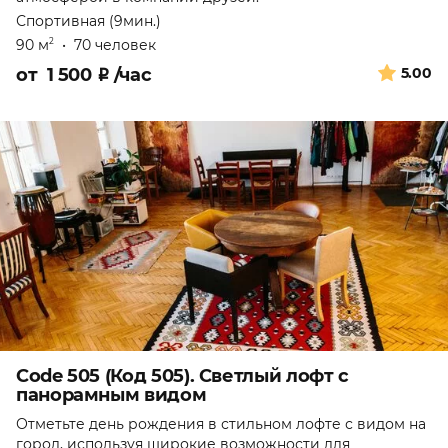
Спортивная (9мин.)
90 м
•
70 человек
2
от
1 500
₽
/час
5.00
Code 505 (Код 505). Светлый лофт с
панорамным видом
Отметьте день рождения в стильном лофте с видом на
город, используя широкие возможности для