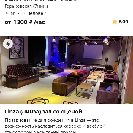
Горьковская (7мин.)
74 м
•
24 человек
2
от
1 200
₽
/час
5.00
Linza (Линза) зал со сценой
Празднование дня рождения в Linza — это
возможность насладиться караоке и весёлой
атмосферой в компании друзей.