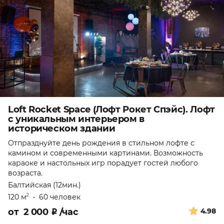
Loft Rocket Space (Лофт Рокет Спэйс). Лофт
с уникальным интерьером в
историческом здании
Отпразднуйте день рождения в стильном лофте с
камином и современными картинами. Возможность
караоке и настольных игр порадует гостей любого
возраста.
Балтийская (12мин.)
120 м
•
60 человек
2
от
2 000
₽
/час
4.98