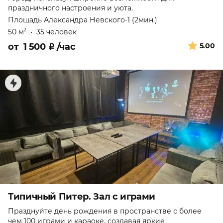
праздничного настроения и уюта.
Площадь Александра Невского-1 (2мин.)
50 м
•
35 человек
2
от
1 500
₽
/час
5.00
Типичный Питер. Зал с играми
Празднуйте день рождения в пространстве с более
чем 100 играми и караоке, создавая яркие