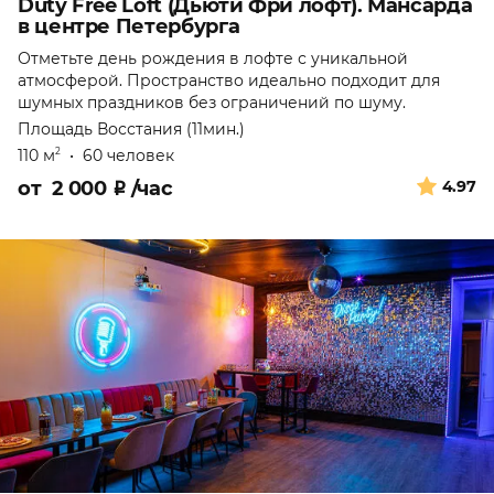
Duty Free Loft (Дьюти Фри лофт). Мансарда
в центре Петербурга
Отметьте день рождения в лофте с уникальной
атмосферой. Пространство идеально подходит для
шумных праздников без ограничений по шуму.
Площадь Восстания (11мин.)
110 м
•
60 человек
2
от
2 000
₽
/час
4.97