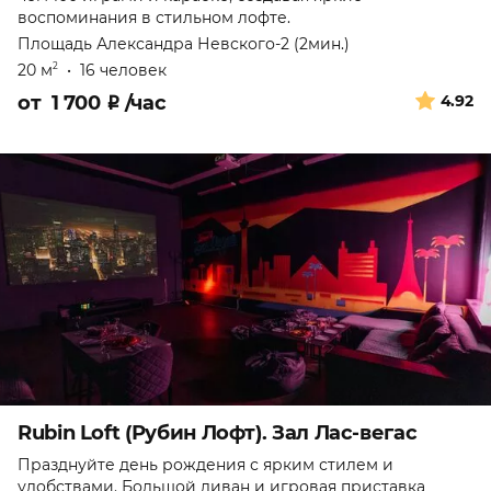
воспоминания в стильном лофте.
Площадь Александра Невского-2 (2мин.)
20 м
•
16 человек
2
от
1 700
₽
/час
4.92
Rubin Loft (Рубин Лофт). Зал Лас-вегас
Празднуйте день рождения с ярким стилем и
удобствами. Большой диван и игровая приставка