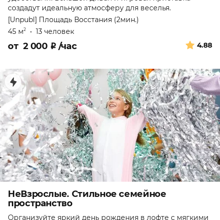
создадут идеальную атмосферу для веселья.
[Unpubl]
Площадь Восстания (2мин.)
45 м
•
13 человек
2
от
2 000
₽
/час
4.88
НеВзрослые. Стильное семейное
пространство
Организуйте яркий день рождения в лофте с мягкими