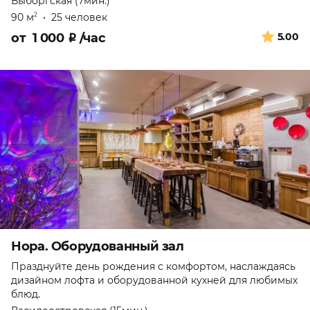
Выборгская (7мин.)
90 м
•
25 человек
2
от
1 000
₽
/час
5.00
Нора. Оборудованный зал
Празднуйте день рождения с комфортом, наслаждаясь
дизайном лофта и оборудованной кухней для любимых
блюд.