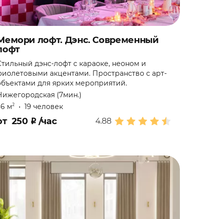
Мемори лофт. Дэнс. Современный
лофт
Стильный дэнс-лофт с караоке, неоном и
фиолетовыми акцентами. Пространство с арт-
объектами для ярких мероприятий.
Нижегородская (7мин.)
36 м
•
19 человек
2
от
250
₽
/час
4.88