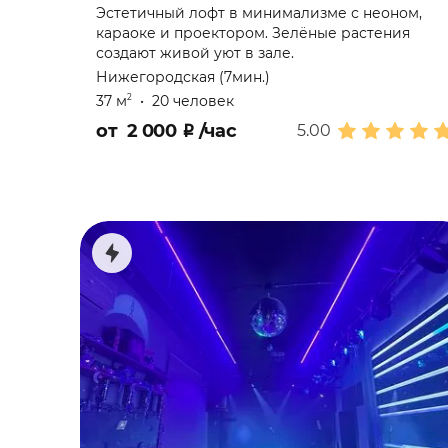
Юбилей
Эстетичный лофт в минимализме с неоном,
караоке и проектором. Зелёные растения
создают живой уют в зале.
Нижегородская (7мин.)
37 м
•
20 человек
2
от
2 000
₽
/час
5.00