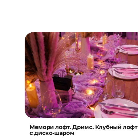
Новогодняя ночь
Праздник
Свадебная вечеринка
Свадьба
Свидание
Театральная постановка
Тренинг
Фотосессия
Фуршет
Мемори лофт. Дримс. Клубный лофт
с диско‑шаром