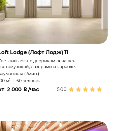
Loft Lodge (Лофт Лодж) 11
Светлый лофт с двориком оснащен
светомузыкой, лазерами и караоке.
Бауманская (7мин.)
100 м
•
60 человек
2
от
2 000
₽
/час
5.00