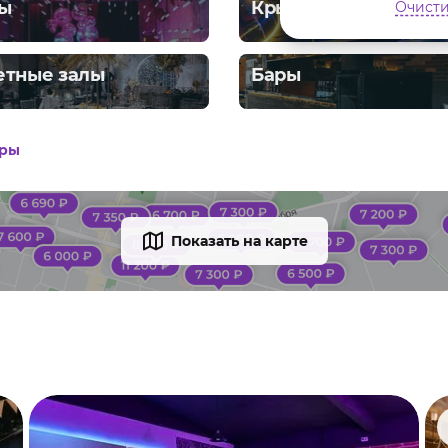
ы
Крыши
Очисти
етные залы
Бары
тры
Показать на карте