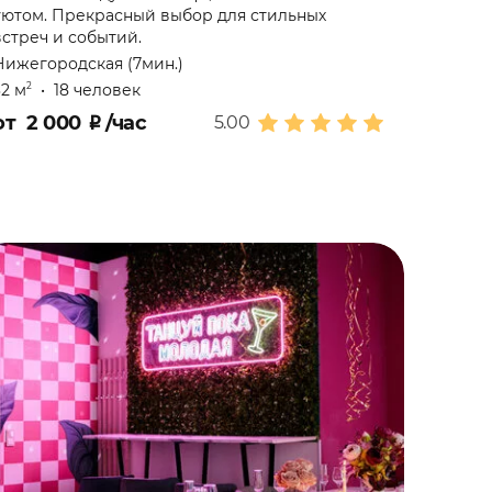
уютом. Прекрасный выбор для стильных
встреч и событий.
Нижегородская (7мин.)
32 м
•
18 человек
2
от
2 000
₽
/час
5.00