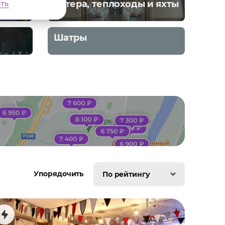
Катера, теплоходы и яхты
ть
Шатры
Упорядочить