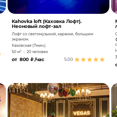
Kahovka loft (Каховка Лофт).
Неоновый лофт-зал
Лофт со светомузыкой, караоке, большим
экраном.
Каховская (7мин.)
50 м
•
20 человек
2
от
800
₽
/час
5.00