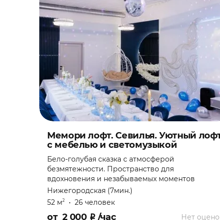
Мемори лофт. Севилья. Уютный лоф
с мебелью и светомузыкой
Бело-голубая сказка с атмосферой
безмятежности. Пространство для
вдохновения и незабываемых моментов
Нижегородская (7мин.)
52 м
•
26 человек
2
от
2 000
₽
/час
Нет оцено