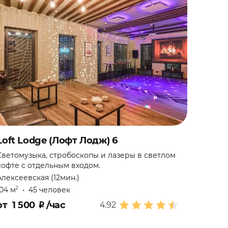
Loft Lodge (Лофт Лодж) 6
Светомузыка, стробоскопы и лазеры в светлом
лофте с отдельным входом.
Алексеевская (12мин.)
104 м
•
45 человек
2
от
1 500
₽
/час
4.92