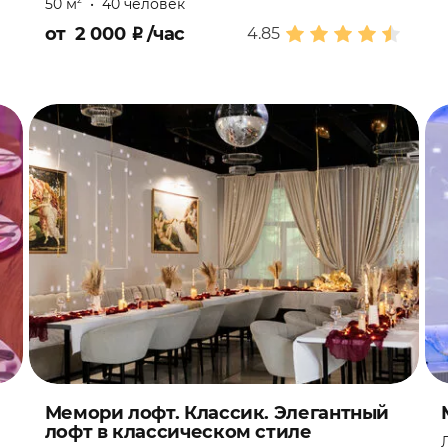
50 м
•
40 человек
2
от
2 000
₽
/час
4.85
Мемори лофт. Классик. Элегантный
лофт в классическом стиле