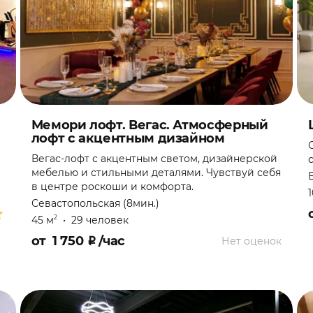
Мемори лофт. Вегас. Атмосферный
лофт с акцентным дизайном
Вегас-лофт с акцентным светом, дизайнерской
мебелью и стильными деталями. Чувствуй себя
в центре роскоши и комфорта.
Севастопольская (8мин.)
45 м
•
29 человек
2
от
1 750
₽
/час
Нет оценок