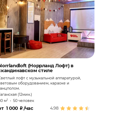
Norrlandloft (Норрланд Лофт) в
скандинавском стиле
Светлый лофт с музыкальной аппаратурой,
световым оборудованием, караоке и
танцполом.
Таганская (12мин.)
80 м
•
50 человек
2
от
1 000
₽
/час
4.98