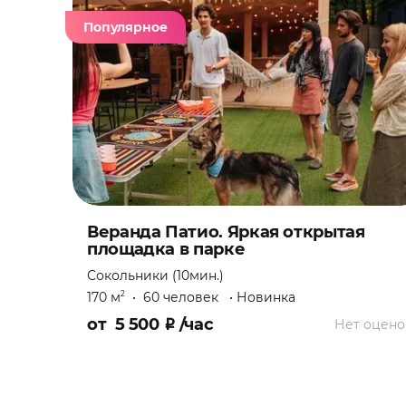
Квартирник
Популярное
Кинопоказ
Конференция
Концерт
Корпоратив
Веранда Патио. Яркая открытая
Лекция
площадка в парке
Сокольники (10мин.)
Мальчишник
170 м
•
60 человек
•
Новинка
2
от
5 500
₽
/час
Нет оцено
Мастер-класс
Настольная игра