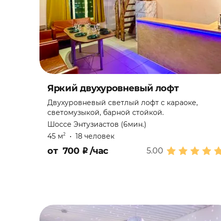
Яркий двухуровневый лофт
Двухуровневый светлый лофт с караоке,
светомузыкой, барной стойкой.
Шоссе Энтузиастов (6мин.)
45 м
•
18 человек
2
от
700
₽
/час
5.00