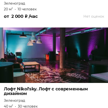
Зеленоград
20 м
•
10 человек
2
от
2 000
₽
/час
Нет оценок
Лофт Nikol'sky. Лофт с современным
дизайном
Зеленоград
40 м
•
30 человек
2