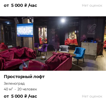
от
5 000
₽
/час
Нет оценок
Просторный лофт
Зеленоград
40 м
•
20 человек
2
от
5 000
₽
/час
Нет оценок