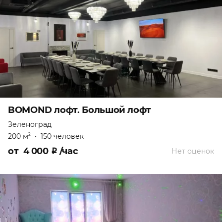
BOMOND лофт. Большой лофт
Зеленоград
200 м
•
150 человек
2
от
4 000
₽
/час
Нет оценок