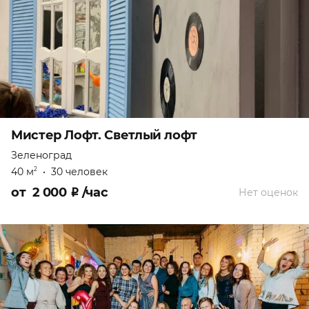
Мистер Лофт. Светлый лофт
Зеленоград
40 м
•
30 человек
2
от
2 000
₽
/час
Нет оценок