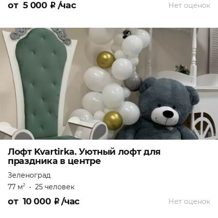
от
5 000
₽
/час
Нет оценок
Лофт Kvartirka. Уютный лофт для
праздника в центре
Зеленоград
77 м
•
25 человек
2
от
10 000
₽
/час
Нет оценок