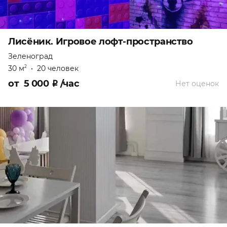
Лисёник. Игровое лофт-пространство
Зеленоград
30 м
•
20 человек
2
от
5 000
₽
/час
Нет оценок