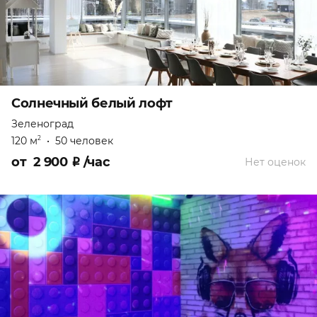
Солнечный белый лофт
Зеленоград
120 м
•
50 человек
2
от
2 900
₽
/час
Нет оценок