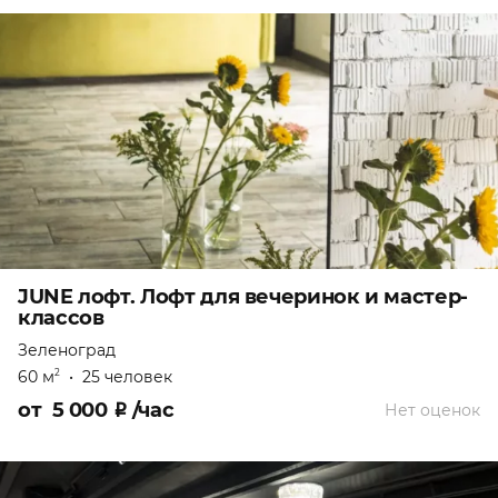
JUNE лофт. Лофт для вечеринок и мастер-
классов
Зеленоград
60 м
•
25 человек
2
от
5 000
₽
/час
Нет оценок