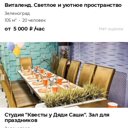
Виталенд. Светлое и уютное пространство
Зеленоград
105 м
•
20 человек
2
от
5 000
₽
/час
Нет оценок
Студия "Квесты у Дяди Саши". Зал для
праздников