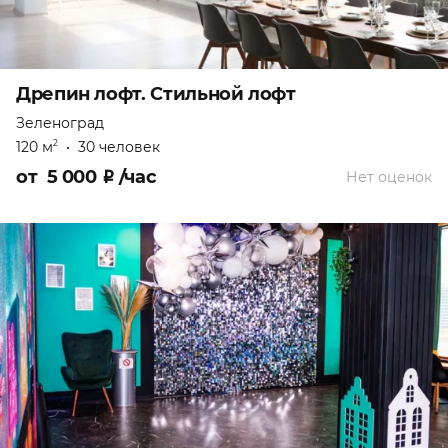
Дрепин лофт. Стильной лофт
Зеленоград
120 м
•
30 человек
2
от
5 000
₽
/час
Нет оценок