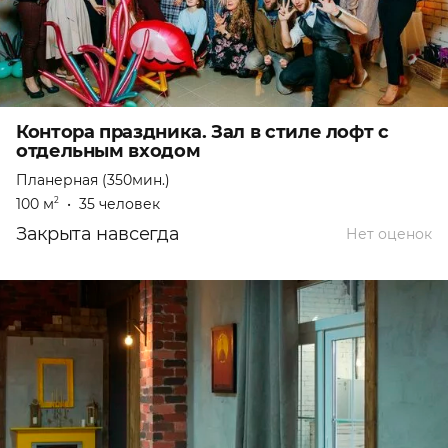
Контора праздника. Зал в стиле лофт с
отдельным входом
Планерная (350мин.)
100 м
•
35 человек
2
Закрыта навсегда
Нет оценок