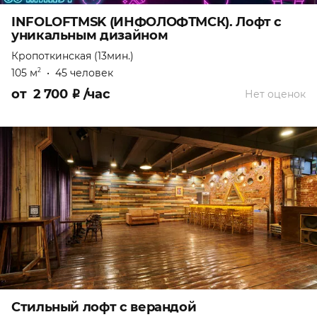
INFOLOFTMSK (ИНФОЛОФТМСК). Лофт с
уникальным дизайном
Кропоткинская (13мин.)
105 м
•
45 человек
2
от
2 700
₽
/час
Нет оценок
Стильный лофт с верандой