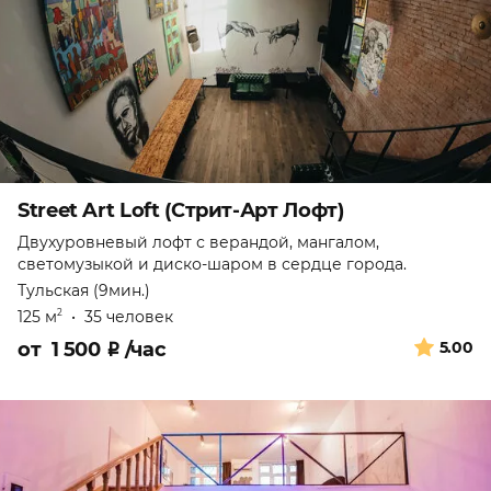
Street Art Loft (Стрит-Арт Лофт)
Двухуровневый лофт с верандой, мангалом,
светомузыкой и диско-шаром в сердце города.
Тульская (9мин.)
125 м
•
35 человек
2
от
1 500
₽
/час
5.00