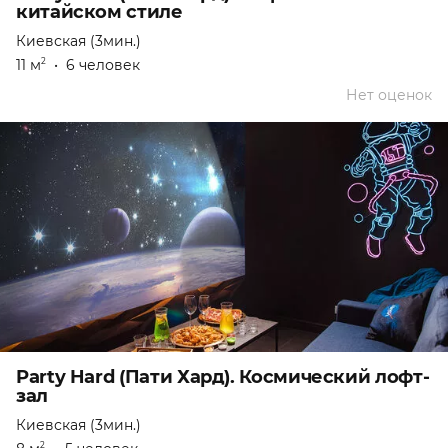
китайском стиле
Киевская (3мин.)
11 м
•
6 человек
2
Нет оценок
Party Hard (Пати Хард). Космический лофт-
зал
Киевская (3мин.)
2