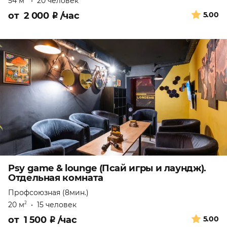
54 м
•
20 человек
от
2 000
₽
/час
5.00
Psy game & lounge (Псай игры и лаундж).
Отдельная комната
Профсоюзная (8мин.)
20 м
•
15 человек
2
от
1 500
₽
/час
5.00