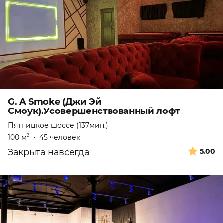
G. A Smoke (Джи Эй
Смоук).Усовершенствованный лофт
Пятницкое шоссе (137мин.)
100 м
•
45 человек
2
Закрыта навсегда
5.00