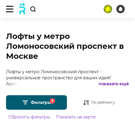
Лофты у метро
Ломоносовский проспект в
Москве
Лофты у метро Ломоносовский проспект -
универсальное пространство для ваших идей!
Арендуйте лофт — и превратите любое событие в
показать ещё
запоминающееся. Подобрали для Вас более 20
лофтов у метро Ломоносовский проспект в Москве с
3
фотографиями, отзывами, средним рейтингом 4.99 из
Фильтры
По рейтингу
5 и стоимостью от 599 рублей в час.
Сбросить фильтры
Показать на карте