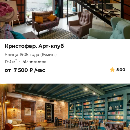
Кристофер. Арт-клуб
Улица 1905 года (16мин.)
170 м
•
50 человек
2
от
7 500
₽
/час
5.00