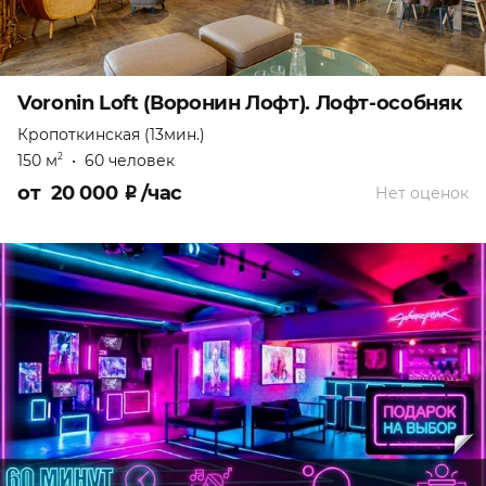
Voronin Loft (Воронин Лофт). Лофт-особняк
Кропоткинская (13мин.)
150 м
•
60 человек
2
от
20 000
₽
/час
Нет оценок