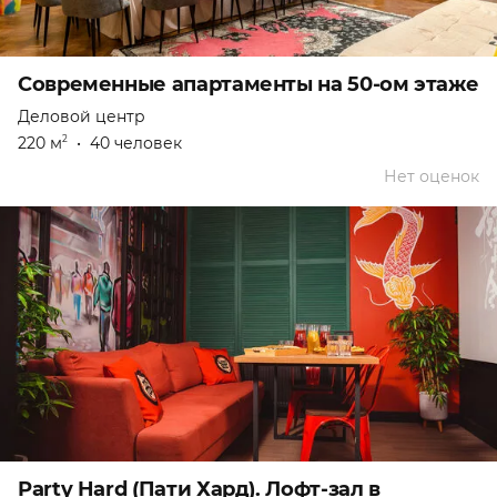
Современные апартаменты на 50-ом этаже
Деловой центр
220 м
•
40 человек
2
Нет оценок
Party Hard (Пати Хард). Лофт-зал в