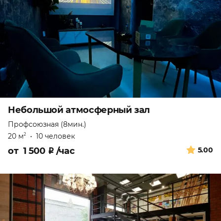
Небольшой атмосферный зал
Профсоюзная (8мин.)
20 м
•
10 человек
2
от
1 500
₽
/час
5.00