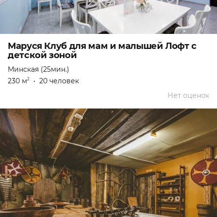
Маруся Клуб для мам и малышей Лофт с
детской зоной
Минская (25мин.)
230 м
•
20 человек
2
Нет оценок