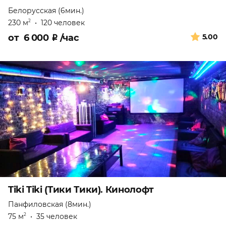
Белорусская (6мин.)
230 м
•
120 человек
2
от
6 000
₽
/час
5.00
Tiki Tiki (Тики Тики). Кинолофт
Панфиловская (8мин.)
75 м
•
35 человек
2