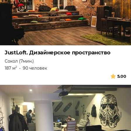
JustLoft. Дизайнерское пространство
Сокол (7мин.)
187 м
•
90 человек
2
5.00