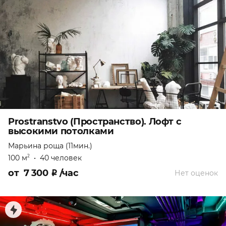
Prostranstvo (Пространство). Лофт с
высокими потолками
Марьина роща (11мин.)
100 м
•
40 человек
2
от
7 300
₽
/час
Нет оценок