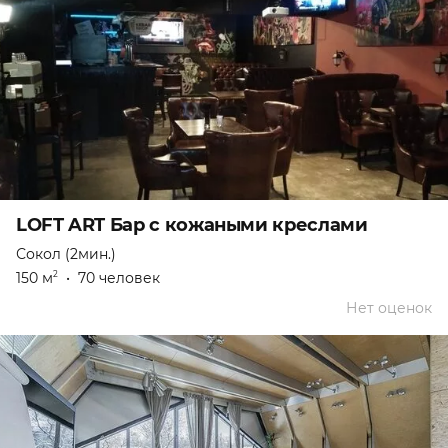
LOFT ART Бар с кожаными креслами
Сокол (2мин.)
150 м
•
70 человек
2
Нет оценок