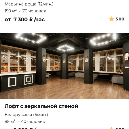
Марьина роща (12мин.)
150 м
•
70 человек
2
от
7 300
₽
/час
5.00
Лофт с зеркальной стеной
Белорусская (6мин.)
85 м
•
40 человек
2