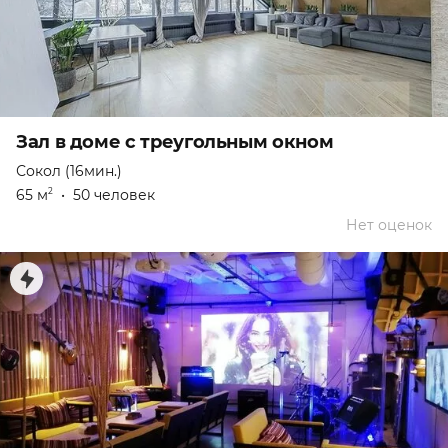
Зал в доме с треугольным окном
Сокол (16мин.)
65 м
•
50 человек
2
Нет оценок