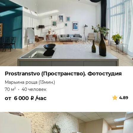
Prostranstvo (Пространство). Фотостудия
Марьина роща (13мин.)
70 м
•
40 человек
2
от
6 000
₽
/час
4.89