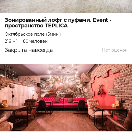
Зонированный лофт с пуфами. Event -
пространство TEPLICA
Октябрьское поле (5мин.)
216 м
•
80 человек
2
Закрыта навсегда
Нет оценок