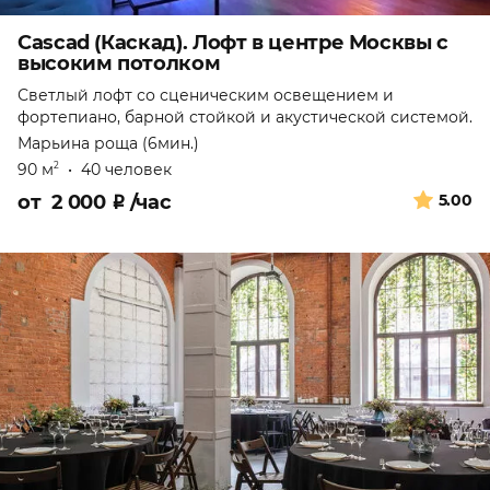
Cascad (Каскад). Лофт в центре Москвы с
высоким потолком
Светлый лофт со сценическим освещением и
фортепиано, барной стойкой и акустической системой.
Марьина роща (6мин.)
90 м
•
40 человек
2
от
2 000
₽
/час
5.00