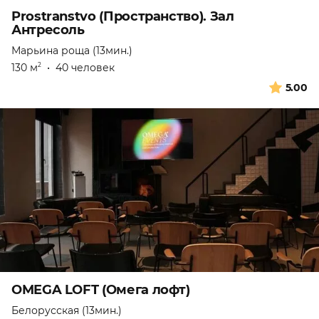
Prostranstvo (Пространство). Зал
Антресоль
Марьина роща (13мин.)
130 м
•
40 человек
2
5.00
OMEGA LOFT (Омега лофт)
Белорусская (13мин.)