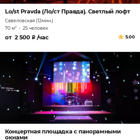
Lo/st Pravda (Ло/ст Правда). Светлый лофт
Савеловская (12мин.)
70 м
•
25 человек
2
от
2 500
₽
/час
5.00
Концертная площадка с панорамными
окнами