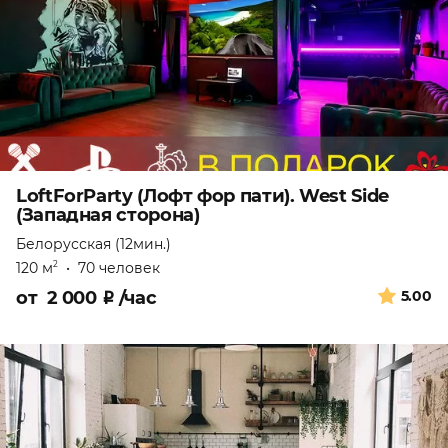
LoftForParty (Лофт фор пати). West Side
(Западная сторона)
Белорусская (12мин.)
120 м
•
70 человек
2
от
2 000
₽
/час
5.00