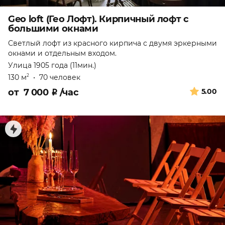
Geo loft (Гео Лофт). Кирпичный лофт с
большими окнами
Светлый лофт из красного кирпича с двумя эркерными
окнами и отдельным входом.
Улица 1905 года (11мин.)
130 м
•
70 человек
2
от
7 000
₽
/час
5.00