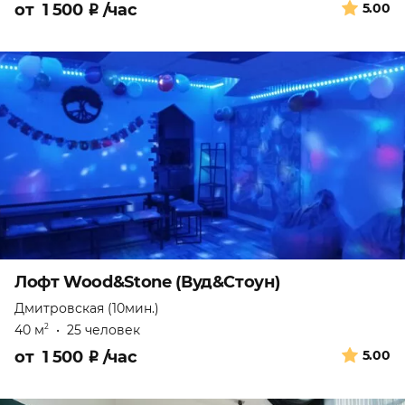
от
1 500
₽
/час
5.00
Лофт Wood&Stone (Вуд&Стоун)
Дмитровская (10мин.)
40 м
•
25 человек
2
от
1 500
₽
/час
5.00