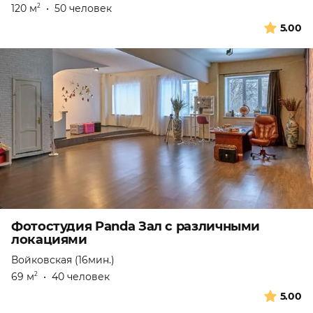
120 м
•
50 человек
2
5.00
Фотостудия Panda Зал с различными
локациями
Войковская (16мин.)
69 м
•
40 человек
2
5.00