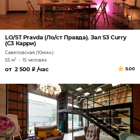
LO/ST Pravda (Ло/ст Правда). Зал S3 Curry
(С3 Карри)
Савеловская (10мин.)
55 м
•
15 человек
2
от
2 500
₽
/час
5.00