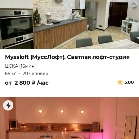
Myssloft (МуссЛофт). Светлая лофт-студия
ЦСКА (16мин.)
65 м
•
20 человек
2
от
2 800
₽
/час
5.00