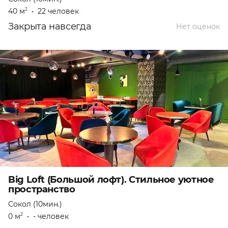
40 м
•
22 человек
2
Закрыта навсегда
Нет оценок
Big Loft (Большой лофт). Стильное уютное
пространство
Сокол (10мин.)
0 м
•
- человек
2