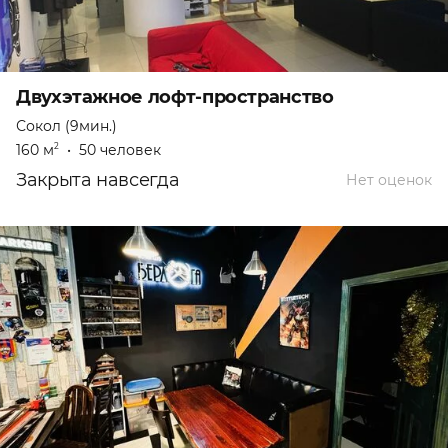
Двухэтажное лофт-пространство
Сокол (9мин.)
160 м
•
50 человек
2
Закрыта навсегда
Нет оценок