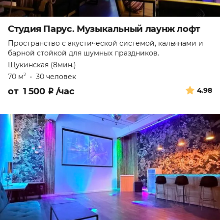
Студия Парус. Музыкальный лаунж лофт
Пространство с акустической системой, кальянами и
барной стойкой для шумных праздников.
Щукинская (8мин.)
70 м
•
30 человек
2
от
1 500
₽
/час
4.98