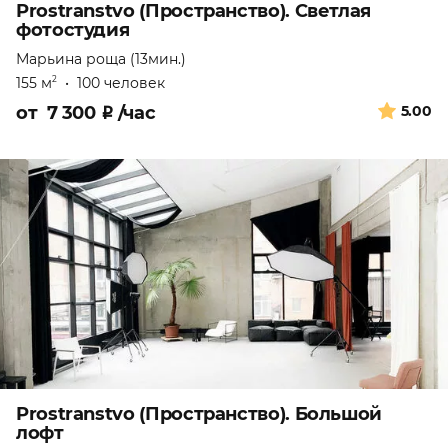
Prostranstvo (Пространство). Светлая
фотостудия
Марьина роща (13мин.)
155 м
•
100 человек
2
от
7 300
₽
/час
5.00
Prostranstvo (Пространство). Большой
лофт