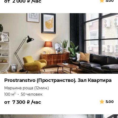
от
2 000
₽
/час
5.00
Prostranstvo (Пространство). Зал Квартира
Марьина роща (12мин.)
100 м
•
50 человек
2
от
7 300
₽
/час
5.00