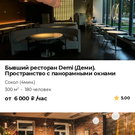
Бывший ресторан Demi (Деми).
Пространство с панорамными окнами
Сокол (4мин.)
300 м
•
180 человек
2
от
6 000
₽
/час
5.00