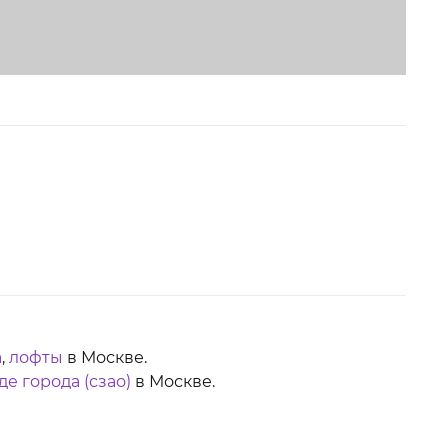
а
,
лофты
в Москве.
де города (сзао)
в Москве.