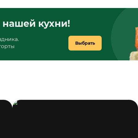
 нашей кухни!
здника.
Выбрать
 торты