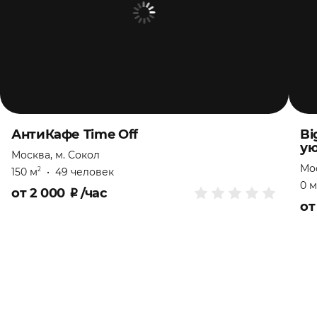
АнтиКафе Time Off
Bi
ую
Москва, м. Сокол
Мос
150 м
•
49 человек
2
0 м
от
2 000
₽
/час
о