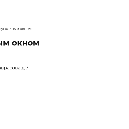
реугольным окном
ным окном
аврасова д 7