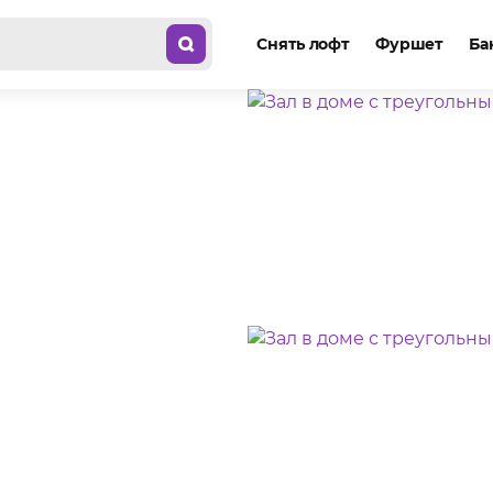
Снять лофт
Фуршет
Ба