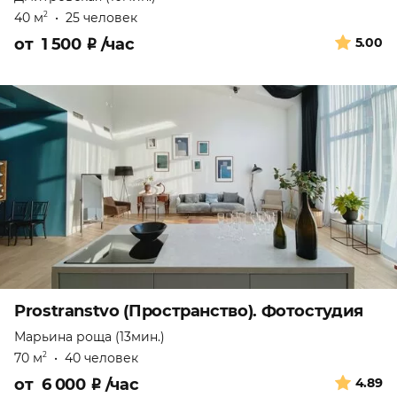
40 м
•
25 человек
2
от
1 500
₽
/час
5.00
Prostranstvo (Пространство). Фотостудия
Марьина роща (13мин.)
70 м
•
40 человек
2
от
6 000
₽
/час
4.89