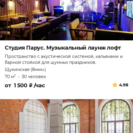
Студия Парус. Музыкальный лаунж лофт
Пространство с акустической системой, кальянами и
барной стойкой для шумных праздников.
Щукинская (8мин.)
70 м
•
30 человек
2
от
1 500
₽
/час
4.98