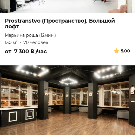
Prostranstvo (Пространство). Большой
лофт
Марьина роща (12мин.)
150 м
•
70 человек
2
от
7 300
₽
/час
5.00