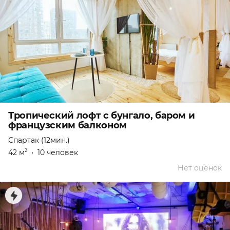
Тропический лофт с бунгало, баром и
французским балконом
Спартак (12мин.)
42 м
•
10 человек
2
Нет оценок