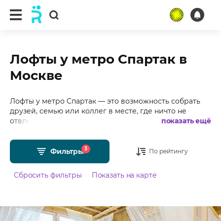
Лофты у метро Спартак в
Москве
Лофты у метро Спартак — это возможность собрать
друзей, семью или коллег в месте, где ничто не
отвлекает от главного: общения, эмоций и хорошего
показать ещё
настроения. Подобрали для Вас более 20 лофтов у
метро Спартак в Москве с фотографиями, отзывами,
3
средним рейтингом 4.99 из 5 и стоимостью от 1500
Фильтры
По рейтингу
рублей в час.
Сбросить фильтры
Показать на карте