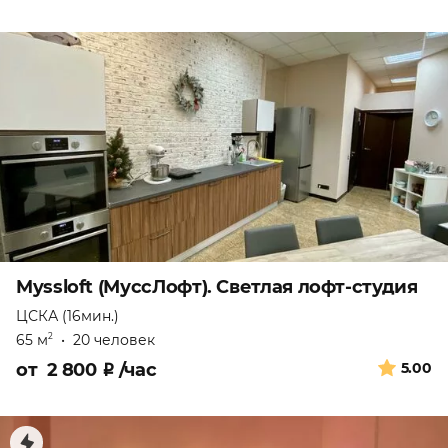
Myssloft (МуссЛофт). Светлая лофт-студия
ЦСКА (16мин.)
65 м
•
20 человек
2
от
2 800
₽
/час
5.00