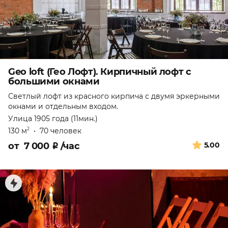
Geo loft (Гео Лофт). Кирпичный лофт с
большими окнами
Светлый лофт из красного кирпича с двумя эркерными
окнами и отдельным входом.
Улица 1905 года (11мин.)
130 м
•
70 человек
2
от
7 000
₽
/час
5.00