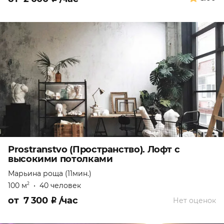
Prostranstvo (Пространство). Лофт с
высокими потолками
Марьина роща (11мин.)
100 м
•
40 человек
2
от
7 300
₽
/час
Нет оценок