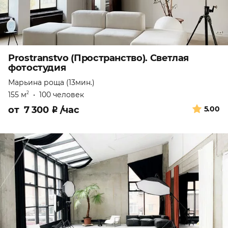
Prostranstvo (Пространство). Светлая
фотостудия
Марьина роща (13мин.)
155 м
•
100 человек
2
от
7 300
₽
/час
5.00