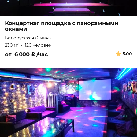
Концертная площадка с панорамными
окнами
Белорусская (6мин.)
230 м
•
120 человек
2
от
6 000
₽
/час
5.00