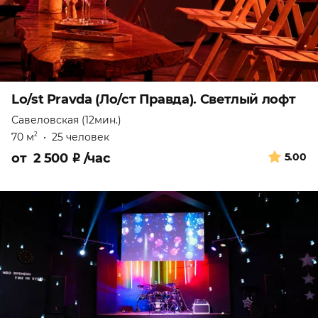
Lo/st Pravda (Ло/ст Правда). Светлый лофт
Савеловская (12мин.)
70 м
•
25 человек
2
от
2 500
₽
/час
5.00