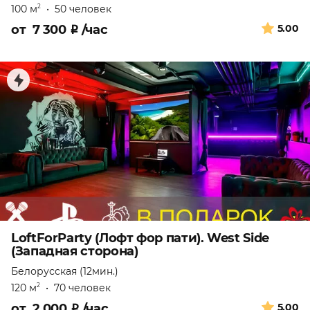
100 м
•
50 человек
2
от
7 300
₽
/час
5.00
LoftForParty (Лофт фор пати). West Side
(Западная сторона)
Белорусская (12мин.)
120 м
•
70 человек
2
от
2 000
₽
/час
5.00