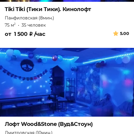
Tiki Tiki (Тики Тики). Кинолофт
Панфиловская (8мин.)
75 м
•
35 человек
2
от
1 500
₽
/час
5.00
Лофт Wood&Stone (Вуд&Стоун)
Дмитровская (10мин.)