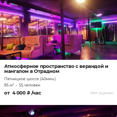
Атмосферное пространство с верандой и
мангалом в Отрадном
Пятницкое шоссе (40мин.)
95 м
•
55 человек
2
от
4 000
₽
/час
Нет оценок