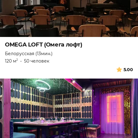
OMEGA LOFT (Омега лофт)
Белорусская (13мин.)
120 м
•
50 человек
2
5.00