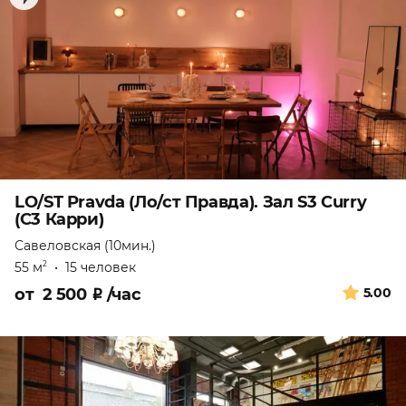
LO/ST Pravda (Ло/ст Правда). Зал S3 Curry
(С3 Карри)
Савеловская (10мин.)
55 м
•
15 человек
2
от
2 500
₽
/час
5.00