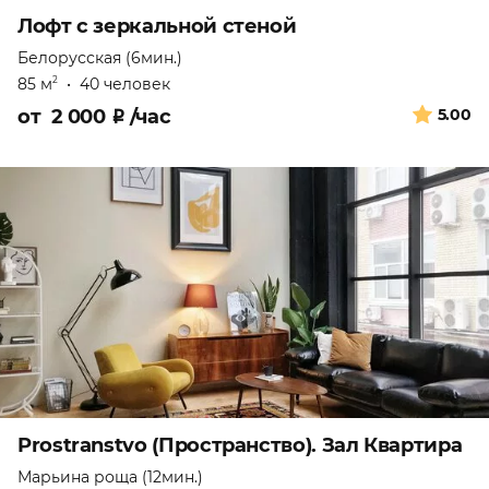
Лофт с зеркальной стеной
Белорусская (6мин.)
85 м
•
40 человек
2
от
2 000
₽
/час
5.00
Prostranstvo (Пространство). Зал Квартира
Марьина роща (12мин.)