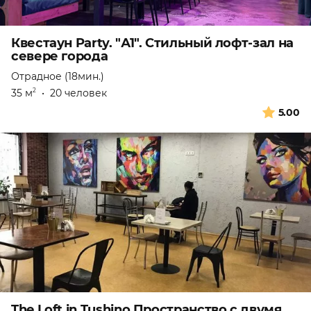
Квестаун Party. "А1". Стильный лофт-зал на
севере города
Отрадное (18мин.)
35 м
•
20 человек
2
5.00
The Loft in Tushino Пространство с двумя