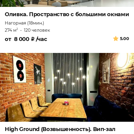
Оливка. Пространство с большими окнами
Нагорная (18мин.)
274 м
•
120 человек
2
от
8 000
₽
/час
5.00
High Ground (Возвышенность). Вип-зал