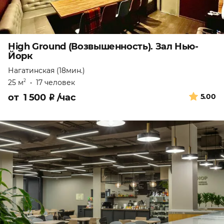
High Ground (Возвышенность). Зал Нью-
Йорк
Нагатинская (18мин.)
25 м
•
17 человек
2
от
1 500
₽
/час
5.00