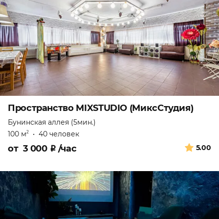
Пространство MIXSTUDIO (МиксСтудия)
Бунинская аллея (5мин.)
100 м
•
40 человек
2
от
3 000
₽
/час
5.00