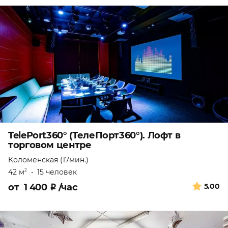
TelePort360° (ТелеПорт360°). Лофт в
торговом центре
Коломенская (17мин.)
42 м
•
15 человек
2
от
1 400
₽
/час
5.00