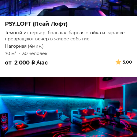
PSY.LOFT (Псай Лофт)
Тёмный интерьер, большая барная стойка и караоке
превращают вечер в живое событие.
Нагорная (4мин.)
70 м
•
30 человек
2
от
2 000
₽
/час
5.00