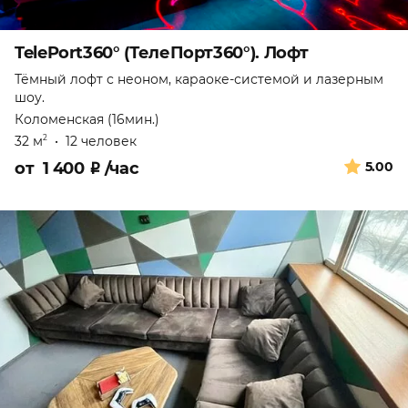
TelePort360° (ТелеПорт360°). Лофт
Тёмный лофт с неоном, караоке-системой и лазерным
шоу.
Коломенская (16мин.)
32 м
•
12 человек
2
от
1 400
₽
/час
5.00