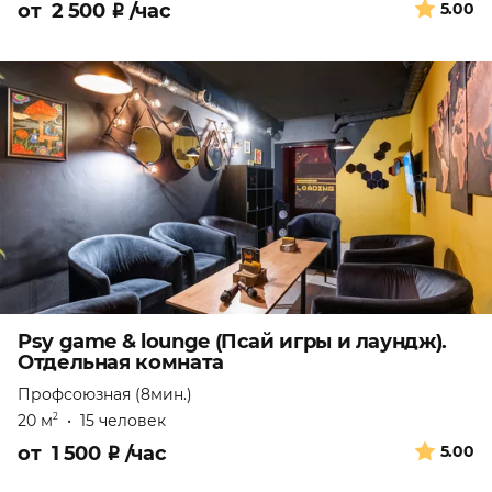
от
2 500
₽
/час
5.00
Psy game & lounge (Псай игры и лаундж).
Отдельная комната
Профсоюзная (8мин.)
20 м
•
15 человек
2
от
1 500
₽
/час
5.00