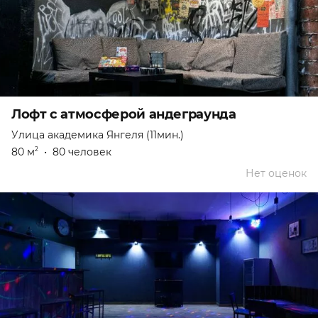
Лофт с атмосферой андеграунда
Улица академика Янгеля (11мин.)
80 м
•
80 человек
2
Нет оценок