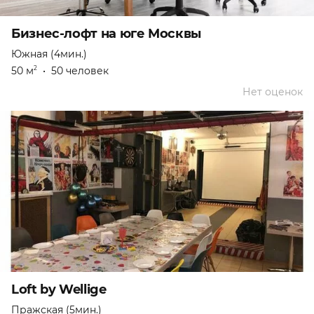
Бизнес-лофт на юге Москвы
Южная (4мин.)
50 м
•
50 человек
2
Нет оценок
Loft by Wellige
Пражская (5мин.)