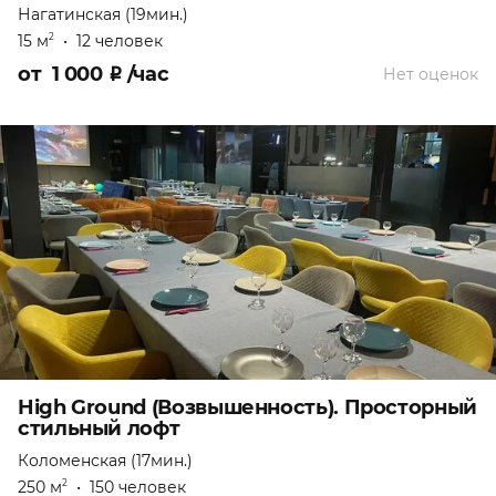
Нагатинская (19мин.)
15 м
•
12 человек
2
от
1 000
₽
/час
Нет оценок
High Ground (Возвышенность). Просторный
стильный лофт
Коломенская (17мин.)
250 м
•
150 человек
2