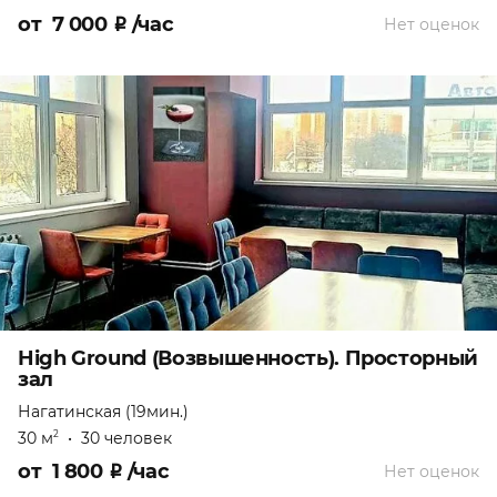
от
7 000
₽
/час
Нет оценок
High Ground (Возвышенность). Просторный
зал
Нагатинская (19мин.)
30 м
•
30 человек
2
от
1 800
₽
/час
Нет оценок