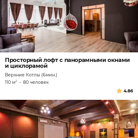
Просторный лофт с панорамными окнами
и циклорамой
Верхние Котлы (6мин.)
110 м
•
80 человек
2
4.86