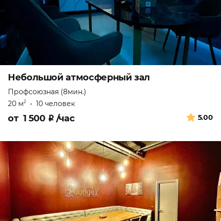
Небольшой атмосферный зал
Профсоюзная (8мин.)
20 м
•
10 человек
2
от
1 500
₽
/час
5.00