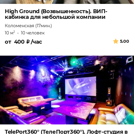
High Ground (Возвышенность). ВИП-
кабинка для небольшой компании
Коломенская (17мин.)
10 м
•
10 человек
2
от
400
₽
/час
5.00
TelePort360° (ТелеПорт360°). Лофт-студия в