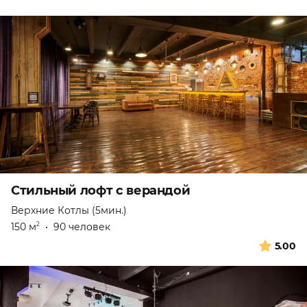
Стильный лофт с верандой
Верхние Котлы (5мин.)
150 м
•
90 человек
2
5.00