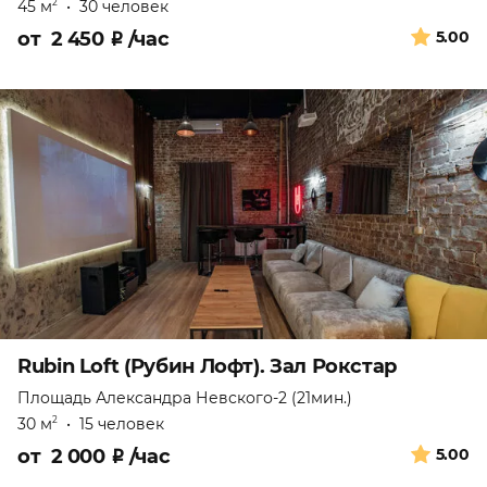
45 м
•
30 человек
2
от
2 450
₽
/час
5.00
Rubin Loft (Рубин Лофт). Зал Рокстар
Площадь Александра Невского-2 (21мин.)
30 м
•
15 человек
2
от
2 000
₽
/час
5.00