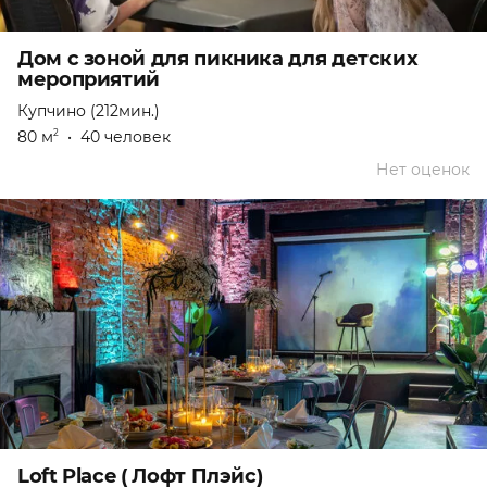
Дом с зоной для пикника для детских
мероприятий
Купчино (212мин.)
80 м
•
40 человек
2
Нет оценок
Loft Place ( Лофт Плэйс)