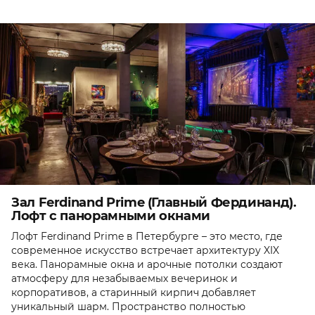
Зал Ferdinand Prime (Главный Фердинанд).
Лофт с панорамными окнами
Лофт Ferdinand Prime в Петербурге – это место, где
современное искусство встречает архитектуру XIX
века. Панорамные окна и арочные потолки создают
атмосферу для незабываемых вечеринок и
корпоративов, а старинный кирпич добавляет
уникальный шарм. Пространство полностью