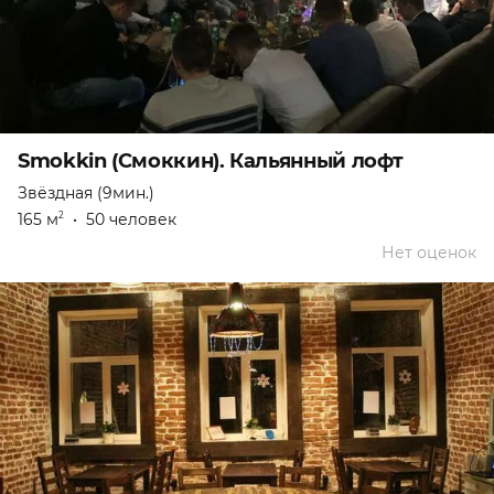
Smokkin (Смоккин). Кальянный лофт
Звёздная (9мин.)
165 м
•
50 человек
2
Нет оценок