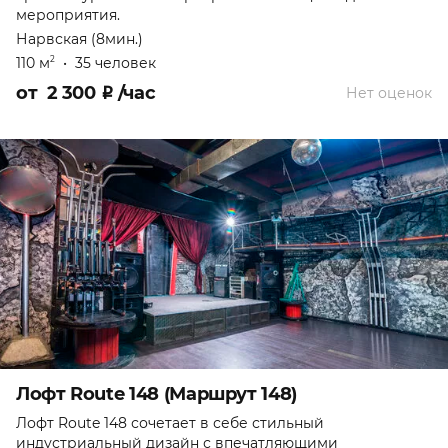
мероприятия.
Нарвская (8мин.)
110 м
•
35 человек
2
от
2 300
₽
/час
Нет оценок
Лофт Route 148 (Маршрут 148)
Лофт Route 148 сочетает в себе стильный
индустриальный дизайн с впечатляющими