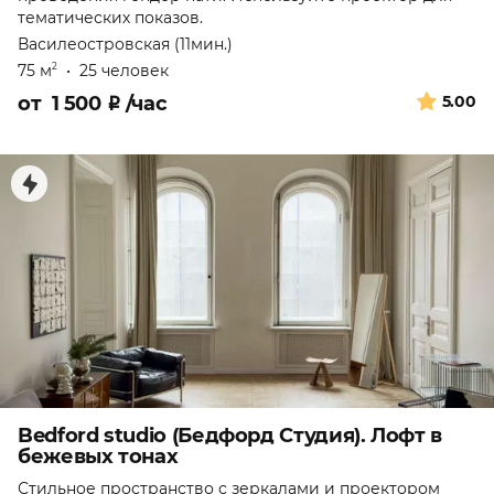
тематических показов.
Василеостровская (11мин.)
75 м
•
25 человек
2
от
1 500
₽
/час
5.00
Bedford studio (Бедфорд Студия). Лофт в
бежевых тонах
Стильное пространство с зеркалами и проектором