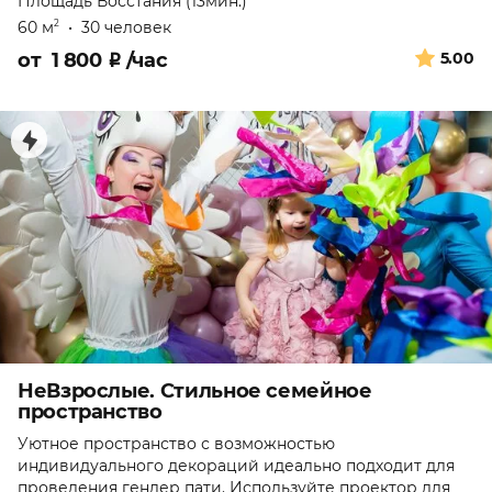
Площадь Восстания (13мин.)
60 м
•
30 человек
2
от
1 800
₽
/час
5.00
НеВзрослые. Стильное семейное
пространство
Уютное пространство с возможностью
индивидуального декораций идеально подходит для
проведения гендер пати. Используйте проектор для