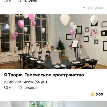
70 м
•
45 человек
Нет оценок
Я Творю. Творческое пространство
Адмиралтейская (4мин.)
50 м
•
40 человек
2
5.00