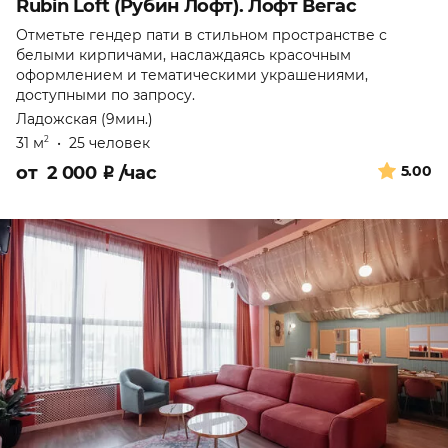
Rubin Loft (Рубин Лофт). Лофт Вегас
Отметьте гендер пати в стильном пространстве с
белыми кирпичами, наслаждаясь красочным
оформлением и тематическими украшениями,
доступными по запросу.
Ладожская (9мин.)
31 м
•
25 человек
2
от
2 000
₽
/час
5.00