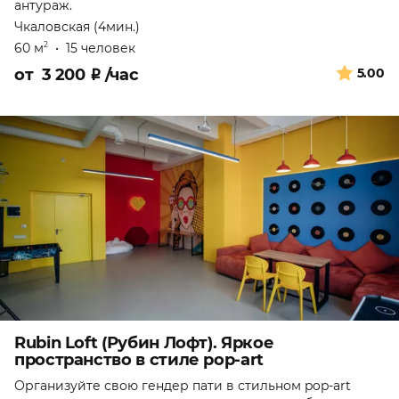
антураж.
Чкаловская (4мин.)
60 м
•
15 человек
2
от
3 200
₽
/час
5.00
Rubin Loft (Рубин Лофт). Яркое
пространство в стиле pop-art
Организуйте свою гендер пати в стильном pop-art