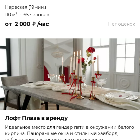
Нарвская (19мин.)
110 м
•
65 человек
2
от
2 000
₽
/час
Нет оценок
Лофт Плаза в аренду
Идеальное место для гендер пати в окружении белого
кирпича. Панорамные окна и стильный хайборд
добавят уникальности вашим праздникам.