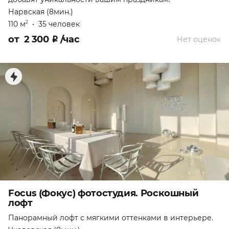
Нарвская (8мин.)
110 м
•
35 человек
2
от
2 300
₽
/час
Нет оценок
Focus (Фокус) фотостудия. Роскошный
лофт
Панорамный лофт с мягкими оттенками в интерьере.