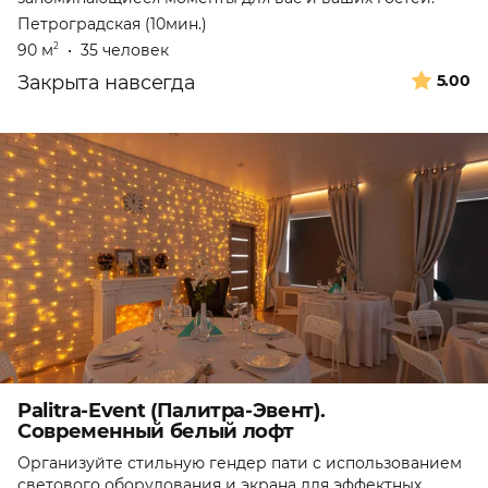
Петроградская (10мин.)
90 м
•
35 человек
2
Закрыта навсегда
5.00
Palitra-Event (Палитра-Эвент).
Современный белый лофт
Организуйте стильную гендер пати с использованием
светового оборудования и экрана для эффектных