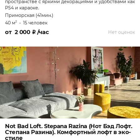
пространстве с яркими декорациями и удобствами как
PS4 и караоке.
Приморская (41мин.)
40 м
•
15 человек
2
от
2 000
₽
/час
Нет оценок
Not Bad Loft. Stepana Razina (Нот Бэд Лофт.
Степана Разина). Комфортный лофт в эко-
стиле