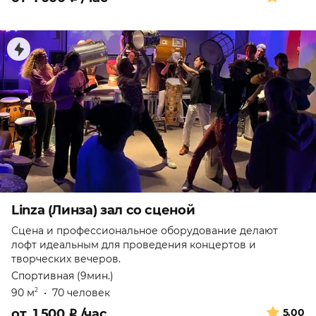
Linza (Линза) зал со сценой
Сцена и профессиональное оборудование делают
лофт идеальным для проведения концертов и
творческих вечеров.
Спортивная (9мин.)
90 м
•
70 человек
2
от
1 500
₽
/час
5.00