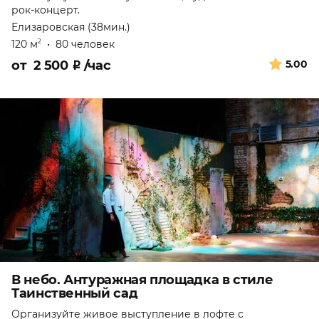
рок-концерт.
Елизаровская (38мин.)
120 м
•
80 человек
2
от
2 500
₽
/час
5.00
В небо. Антуражная площадка в стиле
Таинственный сад
Организуйте живое выступление в лофте с