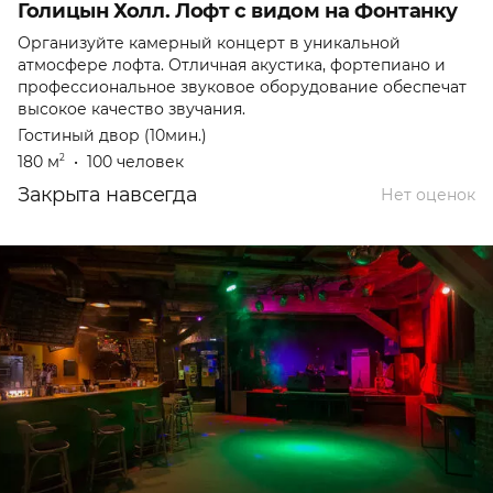
Голицын Холл. Лофт с видом на Фонтанку
Организуйте камерный концерт в уникальной
атмосфере лофта. Отличная акустика, фортепиано и
профессиональное звуковое оборудование обеспечат
высокое качество звучания.
Гостиный двор (10мин.)
180 м
•
100 человек
2
Закрыта навсегда
Нет оценок