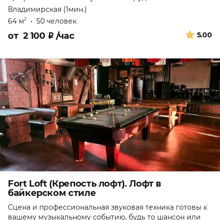
Владимирская (1мин.)
64 м
•
50 человек
2
от
2 100
₽
/час
5.00
Fort Loft (Крепость лофт). Лофт в
байкерском стиле
Сцена и профессиональная звуковая техника готовы к
вашему музыкальному событию, будь то шансон или