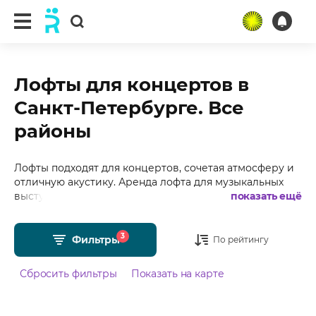
Лофты для концертов в
Санкт-Петербурге. Все
районы
Лофты подходят для концертов, сочетая атмосферу и
отличную акустику. Аренда лофта для музыкальных
выступлений создаст незабываемые впечатления для
показать ещё
зрителей и артистов. Подобрали для Вас 10+ лофтов
для концертов в Санкт-Петербурге с фотографиями,
3
отзывами, средним рейтингом 4.98 из 5 и стоимостью
Фильтры
По рейтингу
от 600 рублей в час.
Сбросить фильтры
Показать на карте