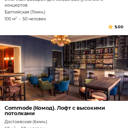
концертов.
Балтийская (11мин.)
100 м
•
50 человек
2
5.00
Commode (Комод). Лофт с высокими
потолками
Достоевская (6мин.)
2