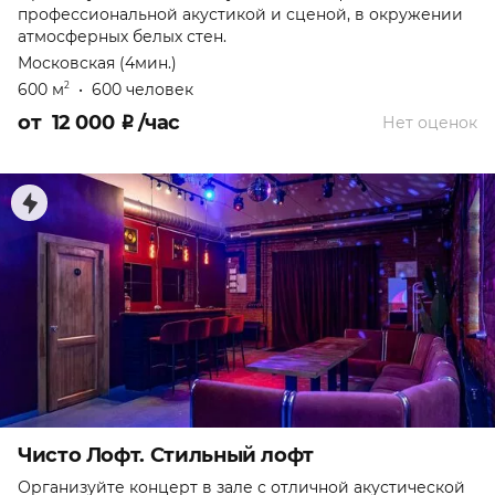
профессиональной акустикой и сценой, в окружении
атмосферных белых стен.
Московская (4мин.)
600 м
•
600 человек
2
от
12 000
₽
/час
Нет оценок
Чисто Лофт. Стильный лофт
Организуйте концерт в зале с отличной акустической