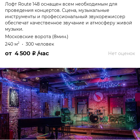
Лофт Route 148 оснащен всем необходимым для
проведения концертов. Сцена, музыкальные
инструменты и профессиональный звукорежиссер
обеспечат качественное звучание и атмосферу живой
музыки.
Московские ворота (8мин.)
240 м
•
300 человек
2
от
4 500
₽
/час
Нет оценок