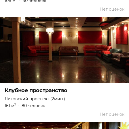
106 м
•
30 человек
Нет оценок
Клубное пространство
Лиговский проспект (2мин.)
161 м
•
80 человек
2
Нет оценок