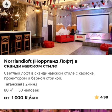
Norrlandloft (Норрланд Лофт) в
скандинавском стиле
Светлый лофт в скандинавском стиле с караоке,
проектором и барной стойкой.
Таганская (12мин.)
80 м
•
50 человек
2
от
1 000
₽
/час
4.98