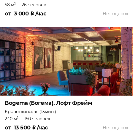
58 м
•
26 человек
2
от
3 000
₽
/час
Нет оценок
Bogema (Богема). Лофт Фрейм
Кропоткинская (13мин.)
240 м
•
150 человек
2
от
13 500
₽
/час
Нет оценок