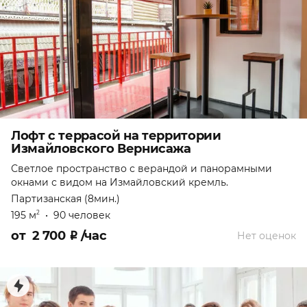
Лофт с террасой на территории
Измайловского Вернисажа
Светлое пространство с верандой и панорамными
окнами с видом на Измайловский кремль.
Партизанская (8мин.)
195 м
•
90 человек
2
от
2 700
₽
/час
Нет оценок