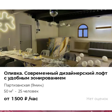
Оливка. Современный дизайнерский лофт
с удобным зонированием
Партизанская (9мин.)
50 м
•
25 человек
2
от
1 500
₽
/час
Нет оценок