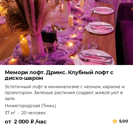
Мемори лофт. Дримс. Клубный лофт с
диско‑шаром
Эстетичный лофт в минимализме с неоном, караоке и
проектором. Зелёные растения создают живой уют в
зале.
Нижегородская (7мин.)
37 м
•
20 человек
2
от
2 000
₽
/час
5.00