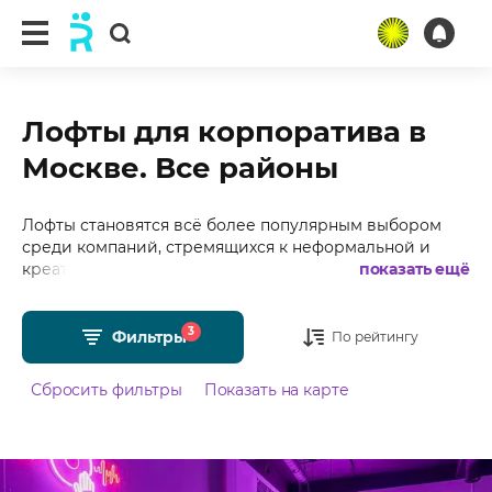
Лофты для корпоратива в
Москве. Все районы
Лофты становятся всё более популярным выбором
среди компаний, стремящихся к неформальной и
креативной обстановке для своих мероприятий. Эти
показать ещё
пространства идеально подходят для проведения
деловых встреч и корпоративов. Подобрали для Вас
3
50+ лофтов для корпоратива в Москве с
Фильтры
По рейтингу
фотографиями, отзывами, средним рейтингом 4.98 из
5 и стоимостью от 400 рублей в час.
Сбросить фильтры
Показать на карте