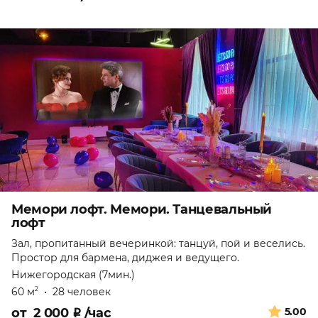
Мемори лофт. Мемори. Танцевальный
лофт
Зал, пропитанный вечеринкой: танцуй, пой и веселись.
Простор для бармена, диджея и ведущего.
Нижегородская (7мин.)
60 м
•
28 человек
2
от
2 000
₽
/час
5.00