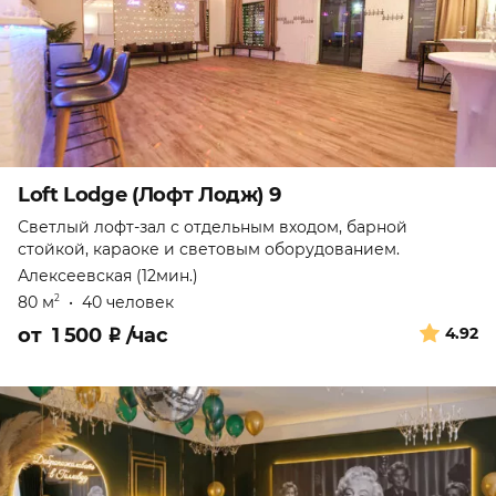
Loft Lodge (Лофт Лодж) 9
Светлый лофт-зал с отдельным входом, барной
стойкой, караоке и световым оборудованием.
Алексеевская (12мин.)
80 м
•
40 человек
2
от
1 500
₽
/час
4.92