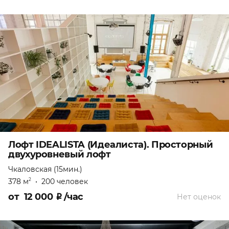
Лофт IDEALISTA (Идеалиста). Просторный
двухуровневый лофт
Чкаловская (15мин.)
378 м
•
200 человек
2
от
12 000
₽
/час
Нет оценок