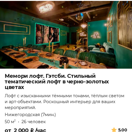
Мемори лофт. Гэтсби. Стильный
тематический лофт в черно-золотых
цветах
Лофт с изысканными тёмными тонами, тёплым светом
и арт-объектами. Роскошный интерьер для ваших
мероприятий.
Нижегородская (7мин.)
50 м
•
26 человек
2
от
2 000
₽
/час
5.00