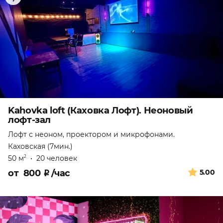
Kahovka loft (Каховка Лофт). Неоновый
лофт-зал
Лофт с неоном, проектором и микрофонами.
Каховская (7мин.)
50 м
•
20 человек
2
от
800
₽
/час
5.00