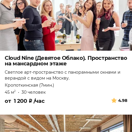
Cloud Nine (Девятое Облако). Пространство
на мансардном этаже
Светлое арт-пространство с панорамными окнами и
верандой с видом на Москву.
Кропоткинская (7мин.)
45 м
•
30 человек
2
от
1 200
₽
/час
4.98