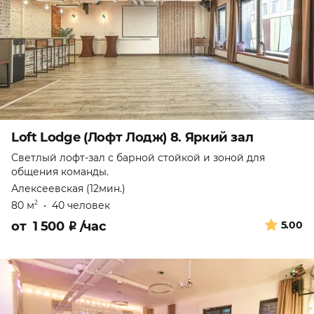
Loft Lodge (Лофт Лодж) 8. Яркий зал
Светлый лофт-зал с барной стойкой и зоной для
общения команды.
Алексеевская (12мин.)
80 м
•
40 человек
2
от
1 500
₽
/час
5.00