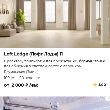
Loft Lodge (Лофт Лодж) 11
Проектор, флипчарт и для презентаций, барная стойка
для общения в светлом лофте с двориком.
Бауманская (7мин.)
100 м
•
60 человек
2
от
2 000
₽
/час
5.00