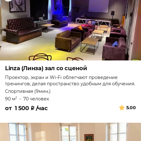
Linza (Линза) зал со сценой
Проектор, экран и Wi-Fi облегчают проведение
тренингов, делая пространство удобным для обучения.
Спортивная (9мин.)
90 м
•
70 человек
2
от
1 500
₽
/час
5.00