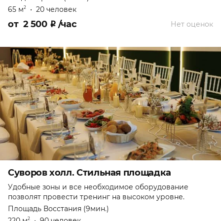
65 м
•
20 человек
2
от
2 500
₽
/час
Нет оценок
Суворов холл. Стильная площадка
Удобные зоны и все необходимое оборудование
позволят провести тренинг на высоком уровне.
Площадь Восстания (9мин.)
220 м
•
90 человек
2