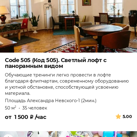
Code 505 (Код 505). Светлый лофт с
панорамным видом
Обучающие тренинги легко провести в лофте
благодаря флипчартам, современному оборудованию
и уютной обстановке, способствующей усвоению
материала.
Площадь Александра Невского-1 (2мин.)
50 м
•
35 человек
2
от
1 500
₽
/час
5.00