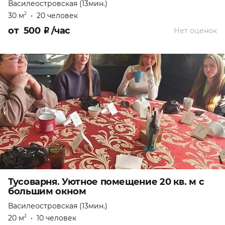
Василеостровская (13мин.)
30 м
•
20 человек
2
от
500
₽
/час
Нет оценок
Тусоварня. Уютное помещение 20 кв. м с
большим окном
Василеостровская (13мин.)
20 м
•
10 человек
2