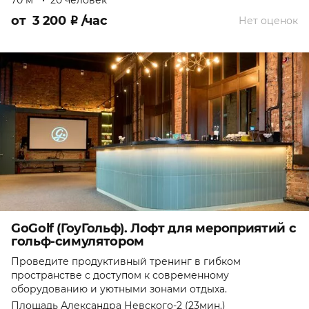
70 м
•
20 человек
от
3 200
₽
/час
Нет оценок
GoGolf (ГоуГольф). Лофт для мероприятий с
гольф-симулятором
Проведите продуктивный тренинг в гибком
пространстве с доступом к современному
оборудованию и уютными зонами отдыха.
Площадь Александра Невского-2 (23мин.)