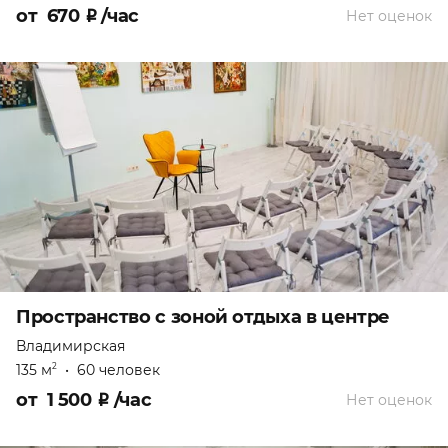
от
670
₽
/час
Нет оценок
Пространство с зоной отдыха в центре
Владимирская
135 м
•
60 человек
2
от
1 500
₽
/час
Нет оценок