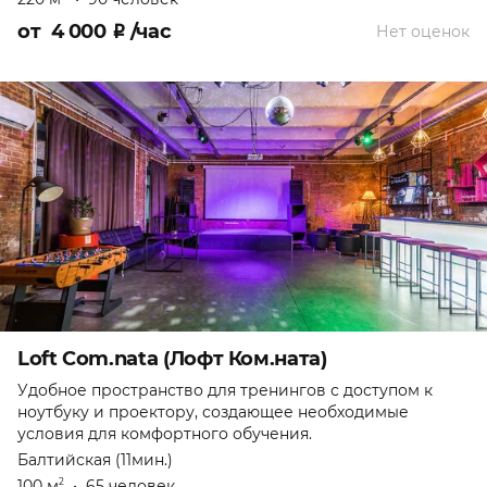
от
4 000
₽
/час
Нет оценок
Loft Com.nata (Лофт Ком.ната)
Удобное пространство для тренингов с доступом к
ноутбуку и проектору, создающее необходимые
условия для комфортного обучения.
Балтийская (11мин.)
100 м
•
65 человек
2