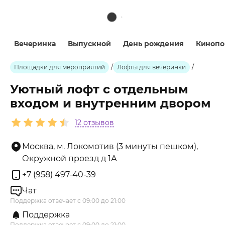
Вечеринка
Выпускной
День рождения
Кинопо
Площадки для мероприятий
/
Лофты для вечеринки
/
Уютный лофт с отдельным
входом и внутренним двором
12 отзывов
Москва, м. Локомотив (3 минуты пешком),
Окружной проезд д 1А
+7 (958) 497-40-39
Чат
Поддержка отвечает с 09:00 до 21:00
Поддержка
Поддержка отвечает с 09:00 до 21:00