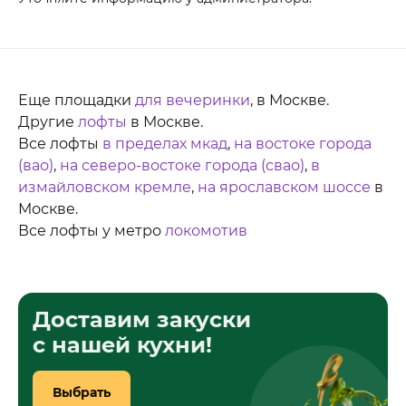
Еще площадки
для вечеринки
, в Москве.
Другие
лофты
в Москве.
Все лофты
в пределах мкад
,
на востоке города
(вао)
,
на северо-востоке города (свао)
,
в
измайловском кремле
,
на ярославском шоссе
в
Москве.
Все лофты у метро
локомотив
Доставим закуски
с нашей кухни!
Выбрать