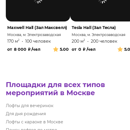
Maxwell Hall (Зал Максвелл)
Tesla Hall (Зал Тесла)
Москва, м. Электрозаводская
Москва, м. Электрозаводская
170 м
•
100 человек
200 м
•
200 человек
2
2
от
8 000
₽
/чел
5.00
от
0
₽
/чел
5.
Площадки для всех типов
мероприятий в Москве
Лофты для вечеринок
Для дня рождения
Лофты с караоке в Москве