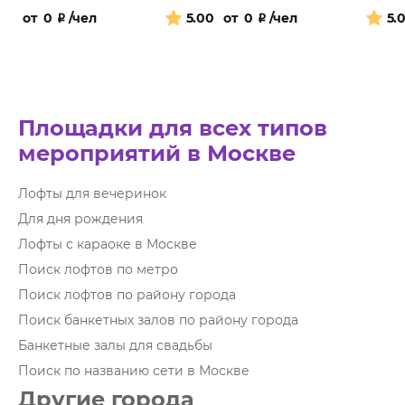
от
0
₽
/чел
5.00
от
0
₽
/чел
5.
Площадки для всех типов
мероприятий в Москве
Лофты для вечеринок
Для дня рождения
Лофты с караоке в Москве
Поиск лофтов по метро
Поиск лофтов по району города
Поиск банкетных залов по району города
Банкетные залы для свадьбы
Поиск по названию сети в Москве
Другие города