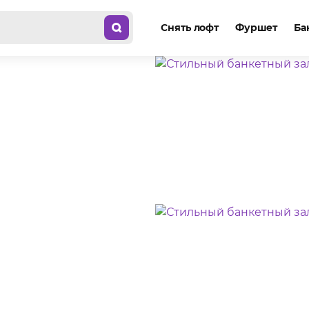
Снять лофт
Фуршет
Ба