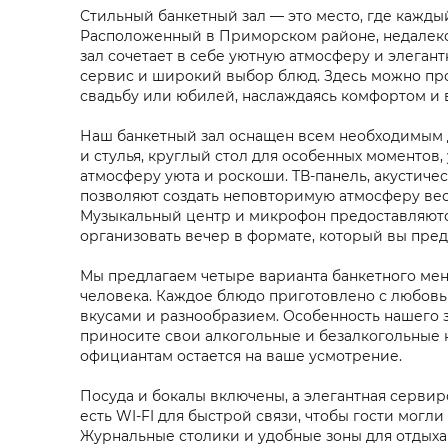
Стильный банкетный зал — это место, где кажды
Расположенный в Приморском районе, недалеко
зал сочетает в себе уютную атмосферу и элеган
сервис и широкий выбор блюд. Здесь можно про
свадьбу или юбилей, наслаждаясь комфортом и 
Наш банкетный зал оснащен всем необходимым д
и стулья, круглый стол для особенных моментов
атмосферу уюта и роскоши. ТВ-панель, акустиче
позволяют создать неповторимую атмосферу вес
Музыкальный центр и микрофон предоставляютс
организовать вечер в формате, который вы пред
Мы предлагаем четыре варианта банкетного меню
человека. Каждое блюдо приготовлено с любовь
вкусами и разнообразием. Особенность нашего з
приносите свои алкогольные и безалкогольные н
официантам остается на ваше усмотрение.
Посуда и бокалы включены, а элегантная сервир
есть WI-FI для быстрой связи, чтобы гости мог
Журнальные столики и удобные зоны для отдыха