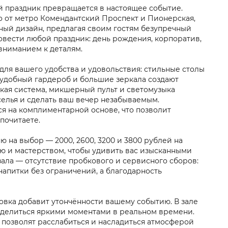
й праздник превращается в настоящее событие.
 от метро Комендантский Проспект и Пионерская,
тный дизайн, предлагая своим гостям безупречный
вести любой праздник: день рождения, корпоратив,
вниманием к деталям.
ля вашего удобства и удовольствия: стильные столы
, удобный гардероб и большие зеркала создают
ская система, микшерный пульт и светомузыка
елья и сделать ваш вечер незабываемым.
я на комплиментарной основе, что позволит
почитаете.
 на выбор — 2000, 2600, 3200 и 3800 рублей на
ю и мастерством, чтобы удивить вас изысканными
ала — отсутствие пробкового и сервисного сборов:
апитки без ограничений, а благодарность
овка добавит утончённости вашему событию. В зале
ли делиться яркими моментами в реальном времени.
 позволят расслабиться и насладиться атмосферой