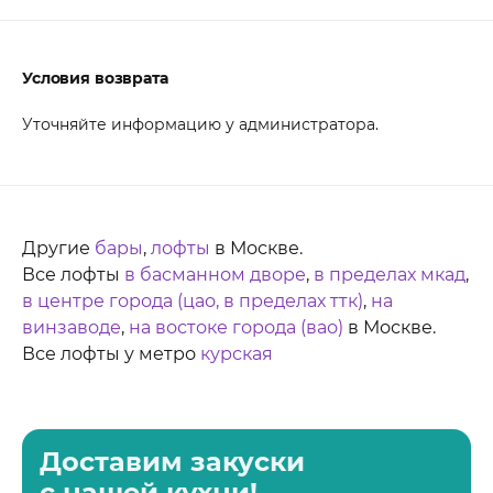
Условия возврата
Уточняйте информацию у администратора.
Другие
бары
,
лофты
в Москве.
Все лофты
в басманном дворе
,
в пределах мкад
,
в центре города (цао, в пределах ттк)
,
на
винзаводе
,
на востоке города (вао)
в Москве.
Все лофты у метро
курская
Доставим закуски
с нашей кухни!