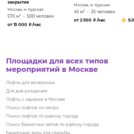
закрытие
Москва, м. Курская
Москва, м. Курская
45 м
•
25 человек
2
570 м
•
500 человек
2
от
2 500
₽
/час
5.
от
15 000
₽
/час
Площадки для всех типов
мероприятий в Москве
Лофты для вечеринок
Для дня рождения
Лофты с караоке в Москве
Поиск лофтов по метро
Поиск лофтов по району города
Поиск банкетных залов по району города
Банкетные залы для свадьбы