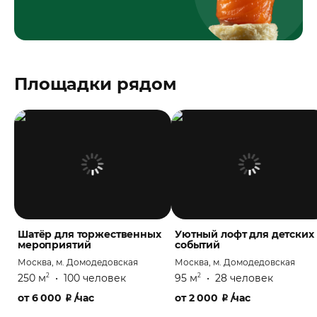
Площадки рядом
Шатёр для торжественных
Уютный лофт для детских
мероприятий
событий
Москва, м. Домодедовская
Москва, м. Домодедовская
250 м
•
100 человек
95 м
•
28 человек
2
2
от
6 000
₽
/час
от
2 000
₽
/час