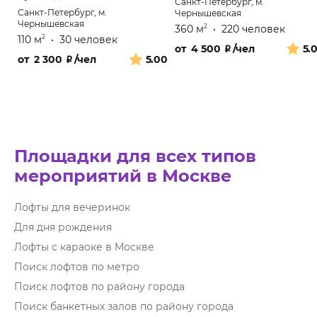
Санкт-Петербург, м.
Санкт-Петербург, м.
Чернышевская
Чернышевская
360 м
•
220 человек
2
110 м
•
30 человек
2
от
4 500
₽
/чел
5.
от
2 300
₽
/чел
5.00
Площадки для всех типов
мероприятий в Москве
Лофты для вечеринок
Для дня рождения
Лофты с караоке в Москве
Поиск лофтов по метро
Поиск лофтов по району города
Поиск банкетных залов по району города