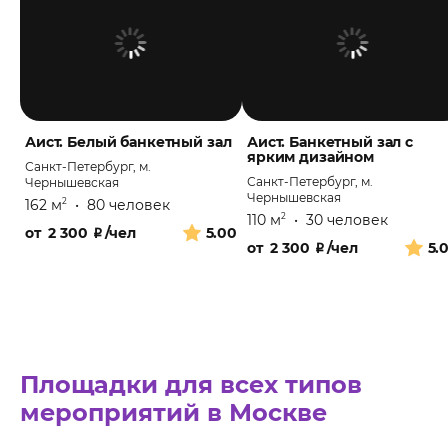
Аист. Белый банкетный зал
Аист. Банкетный зал с
ярким дизайном
Санкт-Петербург, м.
Санкт-Петербург, м.
Чернышевская
Чернышевская
162 м
•
80 человек
2
110 м
•
30 человек
2
от
2 300
₽
/чел
5.00
от
2 300
₽
/чел
5.
Площадки для всех типов
мероприятий в Москве