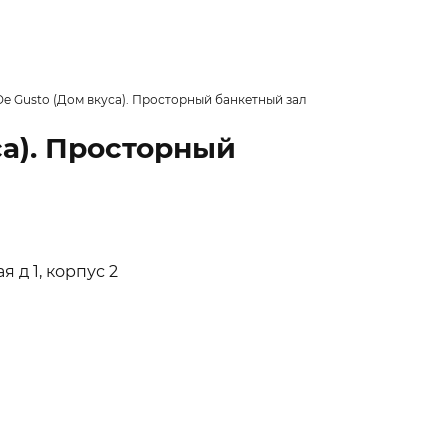
De Gusto (Дом вкуса). Просторный банкетный зал
са). Просторный
 д 1, корпус 2