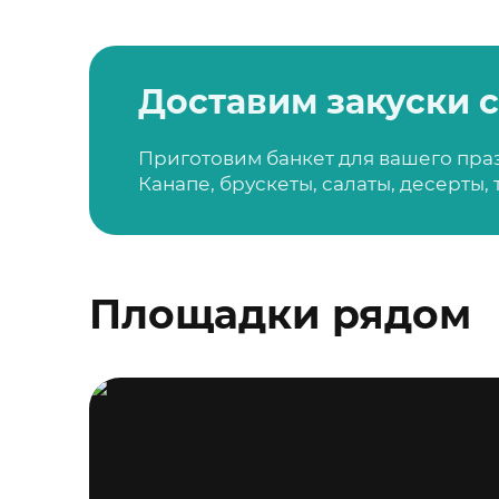
Доставим закуски с
Приготовим банкет для вашего пра
Канапе, брускеты, салаты, десерты,
Площадки рядом