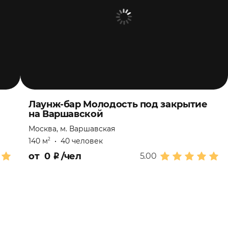
Лаунж-бар Молодость под закрытие
на Варшавской
Москва, м. Варшавская
140 м
•
40 человек
2
от
0
₽
/чел
5.00