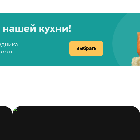
 нашей кухни!
здника.
Выбрать
 торты