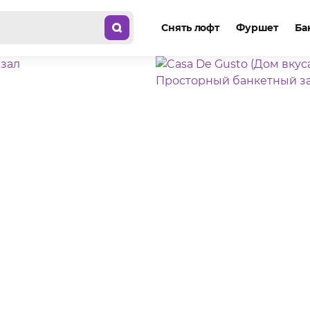
Снять лофт
Фуршет
Ба