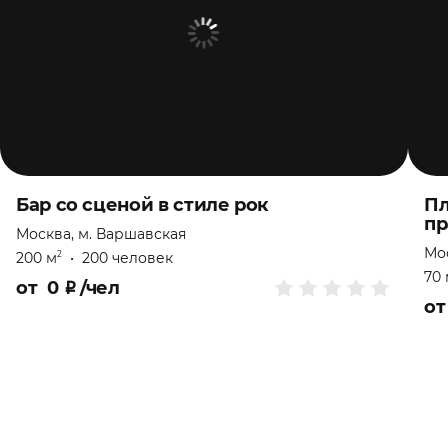
Бар со сценой в стиле рок
Пл
пр
Москва, м. Варшавская
Мо
200 м
•
200 человек
2
70 
от
0
₽
/чел
о