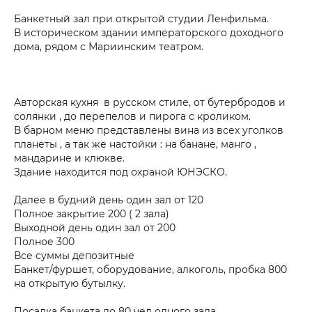
Банкетный зал при открытой студии Ленфильма.
В историческом здании императорского доходного
дома, рядом с Мариинским театром.
Авторская кухня в русском стиле, от бутербродов и
солянки , до перепелов и пирога с кроликом.
В барном меню представлены вина из всех уголков
планеты , а так же настойки : на банане, манго ,
мандарине и клюкве.
Здание находится под охраной ЮНЭСКО.
Далее в будний день один зал от 120
Полное закрытие 200 ( 2 зала)
Выходной день один зал от 200
Полное 300
Все суммы депозитные
Банкет/фуршет, оборудование, алкоголь, пробка 800
на открытую бутылку.
Посадка банкета до 80 чел одного зала