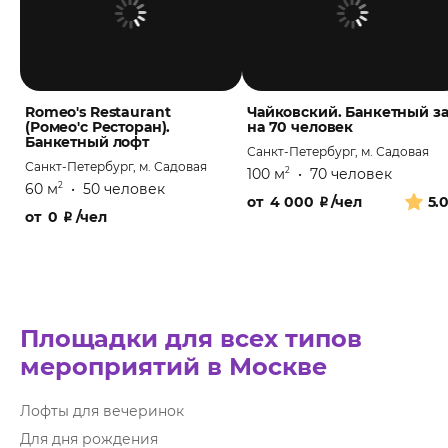
Romeo's Restaurant
Чайковский. Банкетный з
(Ромео'с Ресторан).
на 70 человек
Банкетный лофт
Санкт-Петербург, м. Садовая
Санкт-Петербург, м. Садовая
100 м
•
70 человек
2
60 м
•
50 человек
2
от
4 000
₽
/чел
5.
от
0
₽
/чел
Площадки для всех типов
мероприятий в Москве
Лофты для вечеринок
Для дня рождения