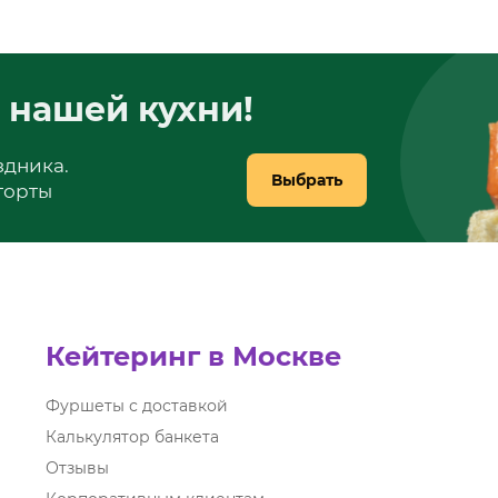
 нашей кухни!
здника.
Выбрать
 торты
Кейтеринг в Москве
Фуршеты с доставкой
Калькулятор банкета
Отзывы