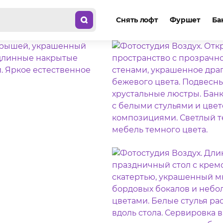
Снять лофт
Фуршет
Ба