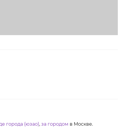
де города (юзао)
,
за городом
в Москве.