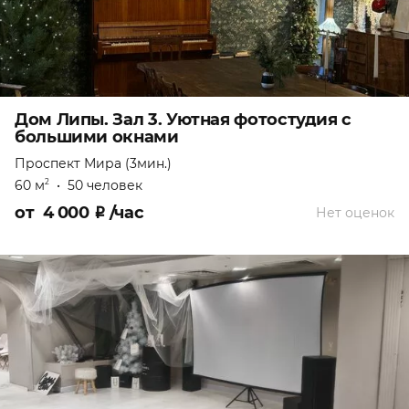
Дом Липы. Зал 3. Уютная фотостудия с
большими окнами
Проспект Мира (3мин.)
60 м
•
50 человек
2
от
4 000
₽
/час
Нет оценок