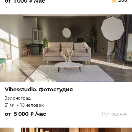
от
1 000
₽
/час
5.00
Vibesstudio. Фотостудия
Зеленоград
51 м
•
10 человек
2
от
5 000
₽
/час
Нет оценок