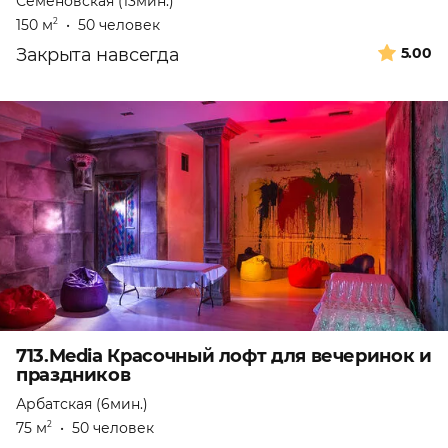
Семеновская (13мин.)
150 м
•
50 человек
2
Закрыта навсегда
5.00
713.Media Красочный лофт для вечеринок и
праздников
Арбатская (6мин.)
75 м
•
50 человек
2