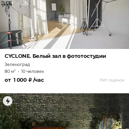
CYCLONE. Белый зал в фототостудии
Зеленоград
80 м
•
10 человек
2
от
1 000
₽
/час
Нет оценок