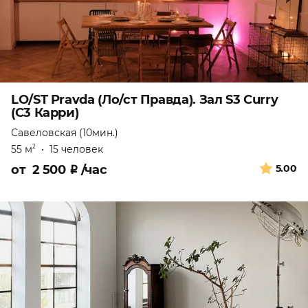
LO/ST Pravda (Ло/ст Правда). Зал S3 Curry
(С3 Карри)
Савеловская (10мин.)
55 м
•
15 человек
2
от
2 500
₽
/час
5.00