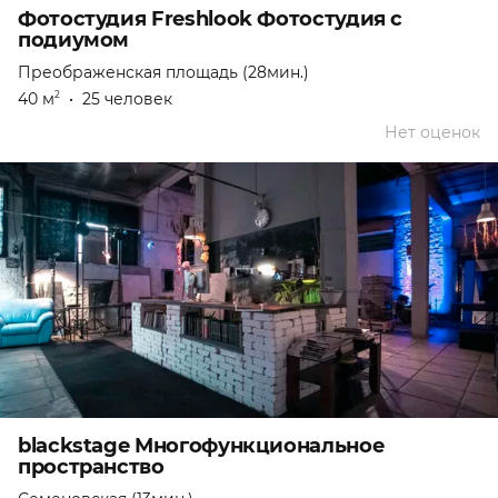
Фотостудия Freshlook Фотостудия с
подиумом
Преображенская площадь (28мин.)
40 м
•
25 человек
2
Нет оценок
blackstage Многофункциональное
пространство