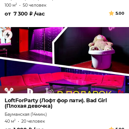
100 м
•
50 человек
2
от
7 300
₽
/час
5.00
LoftForParty (Лофт фор пати). Bad Girl
(Плохая девочка)
Бауманская (14мин.)
40 м
•
20 человек
2