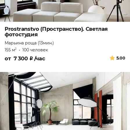
Prostranstvo (Пространство). Светлая
фотостудия
Марьина роща (13мин.)
155 м
•
100 человек
2
от
7 300
₽
/час
5.00