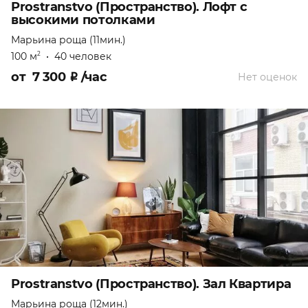
Prostranstvo (Пространство). Лофт с
высокими потолками
Марьина роща (11мин.)
100 м
•
40 человек
2
от
7 300
₽
/час
Нет оценок
Prostranstvo (Пространство). Зал Квартира
Марьина роща (12мин.)