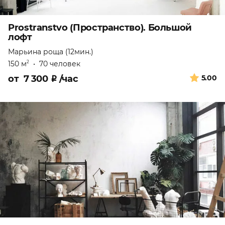
Prostranstvo (Пространство). Большой
лофт
Марьина роща (12мин.)
150 м
•
70 человек
2
от
7 300
₽
/час
5.00