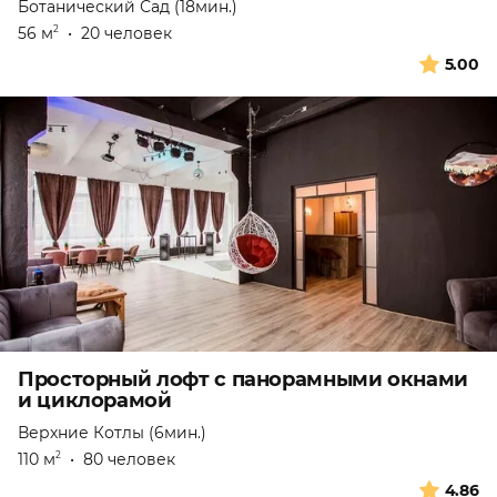
Ботанический Сад (18мин.)
56 м
•
20 человек
2
5.00
Просторный лофт с панорамными окнами
и циклорамой
Верхние Котлы (6мин.)
110 м
•
80 человек
2
4.86