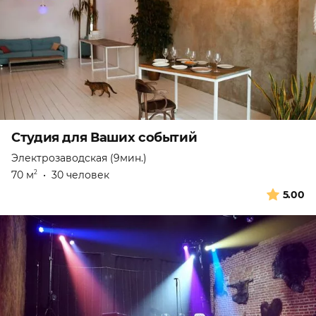
Студия для Ваших событий
Электрозаводская (9мин.)
70 м
•
30 человек
2
5.00