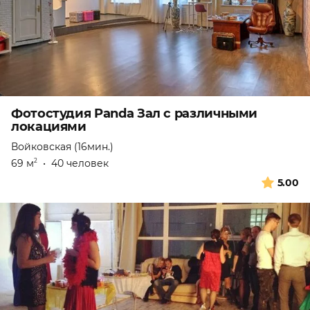
Фотостудия Panda Зал с различными
локациями
Войковская (16мин.)
69 м
•
40 человек
2
5.00