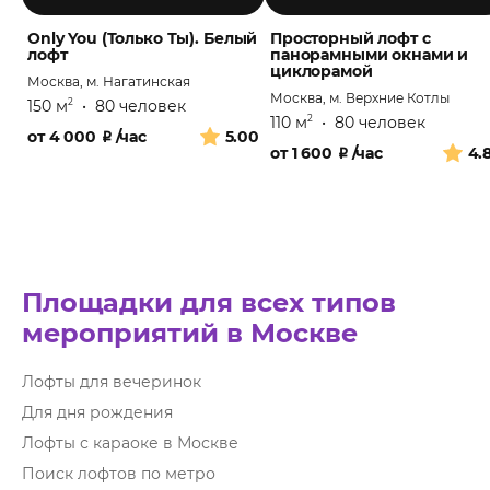
Only You (Только Ты). Белый
Просторный лофт с
лофт
панорамными окнами и
циклорамой
Москва, м. Нагатинская
Москва, м. Верхние Котлы
150 м
•
80 человек
2
110 м
•
80 человек
2
от
4 000
₽
/час
5.00
от
1 600
₽
/час
4.
Площадки для всех типов
мероприятий в Москве
Лофты для вечеринок
Для дня рождения
Лофты с караоке в Москве
Поиск лофтов по метро