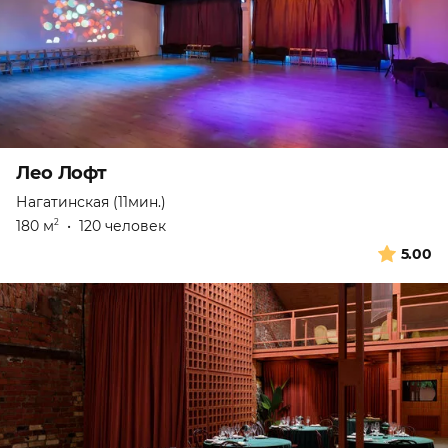
Лео Лофт
Нагатинская (11мин.)
180 м
•
120 человек
2
5.00