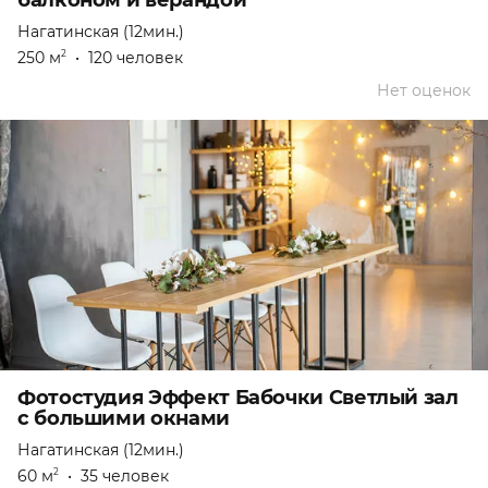
балконом и верандой
Нагатинская (12мин.)
250 м
•
120 человек
2
Нет оценок
Фотостудия Эффект Бабочки Светлый зал
с большими окнами
Нагатинская (12мин.)
60 м
•
35 человек
2