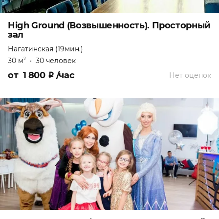
High Ground (Возвышенность). Просторный
зал
Нагатинская (19мин.)
30 м
•
30 человек
2
от
1 800
₽
/час
Нет оценок