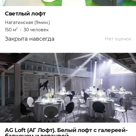
Светлый лофт
Нагатинская (9мин.)
150 м
•
30 человек
2
Закрыта навсегда
Нет оценок
AG Loft (АГ Лофт). Белый лофт с галереей-