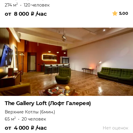
274 м
•
120 человек
2
от
8 000
₽
/час
5.00
The Gallery Loft (Лофт Галерея)
Верхние Котлы (6мин.)
65 м
•
20 человек
2
от
4 000
₽
/час
Нет оценок