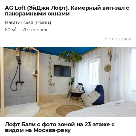
AG Loft (ЭйДжи Лофт). Камерный вип-зал с
панорамными окнами
Нагатинская (12мин.)
60 м
•
20 человек
2
Нет оценок
Лофт Бали с фото зоной на 23 этаже с
видом на Москва-реку