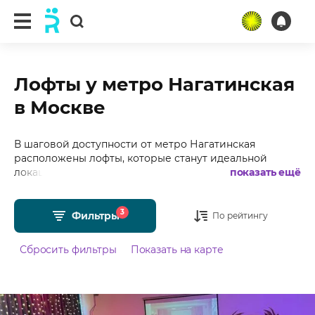
Лофты у метро Нагатинская
в Москве
В шаговой доступности от метро Нагатинская
расположены лофты, которые станут идеальной
локацией для праздников любого формата.
показать ещё
Подобрали для Вас более 45 лофтов у метро
Нагатинская в Москве с фотографиями, отзывами,
3
средним рейтингом 4.99 из 5 и стоимостью от 599
Фильтры
По рейтингу
рублей в час.
Сбросить фильтры
Показать на карте