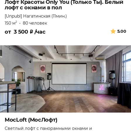
Лофт Красоты Only You (Только Ты). Белый
лофт с окнами в пол
[Unpubl]
Нагатинская (11мин.)
150 м
•
80 человек
2
от
3 500
₽
/час
5.00
MocLoft (МосЛофт)
Светлый лофт с панорамными окнами и