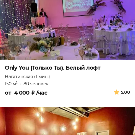
Only You (Только Ты). Белый лофт
Нагатинская (11мин.)
150 м
•
80 человек
2
от
4 000
₽
/час
5.00