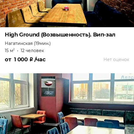
High Ground (Возвышенность). Вип-зал
Нагатинская (19мин.)
15 м
•
12 человек
2
от
1 000
₽
/час
Нет оценок