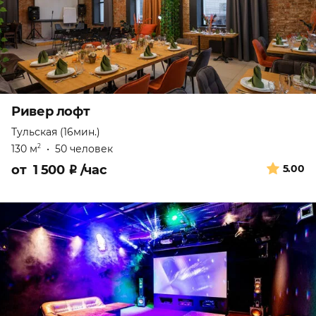
Ривер лофт
Тульская (16мин.)
130 м
•
50 человек
2
от
1 500
₽
/час
5.00