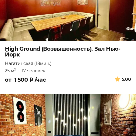
High Ground (Возвышенность). Зал Нью-
Йорк
Нагатинская (18мин.)
25 м
•
17 человек
2
от
1 500
₽
/час
5.00