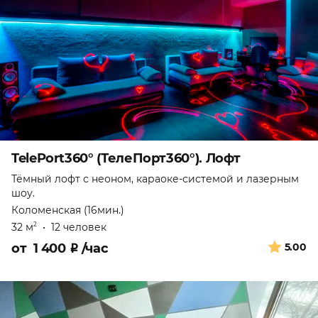
TelePort360° (ТелеПорт360°). Лофт
Тёмный лофт с неоном, караоке-системой и лазерным
шоу.
Коломенская (16мин.)
32 м
•
12 человек
2
от
1 400
₽
/час
5.00