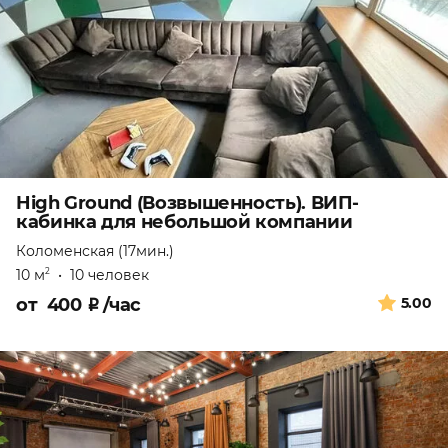
High Ground (Возвышенность). ВИП-
кабинка для небольшой компании
Коломенская (17мин.)
10 м
•
10 человек
2
от
400
₽
/час
5.00