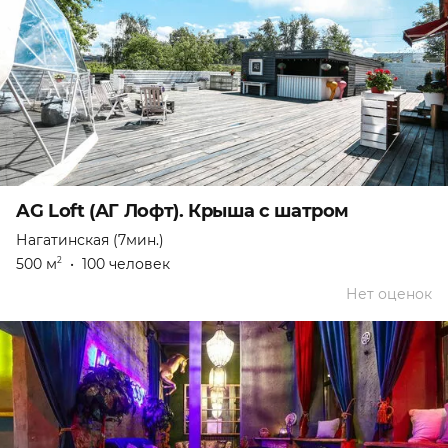
AG Loft (АГ Лофт). Крыша с шатром
Нагатинская (7мин.)
500 м
•
100 человек
2
Нет оценок