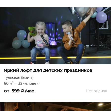
Яркий лофт для детских праздников
Тульская (5мин.)
60 м
•
32 человек
2
от
599
₽
/час
Нет оценок