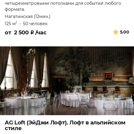
четырехметровыми потолками для событий любого
формата.
Нагатинская (12мин.)
125 м
•
50 человек
2
от
2 500
₽
/час
5.00
AG Loft (ЭйДжи Лофт). Лофт в альпийском
стиле