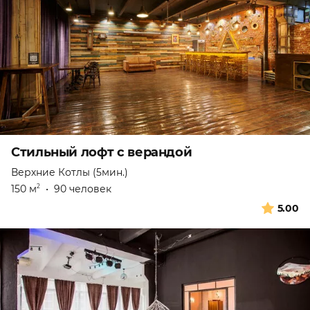
Стильный лофт с верандой
Верхние Котлы (5мин.)
150 м
•
90 человек
2
5.00