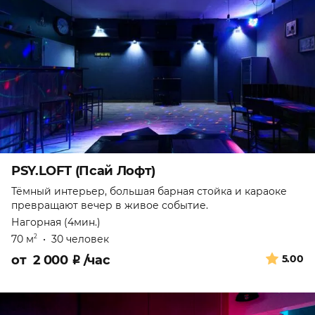
PSY.LOFT (Псай Лофт)
Тёмный интерьер, большая барная стойка и караоке
превращают вечер в живое событие.
Нагорная (4мин.)
70 м
•
30 человек
2
от
2 000
₽
/час
5.00