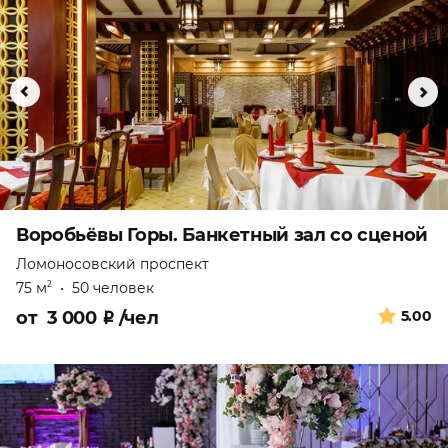
Воробьёвы Горы. Банкетный зал со сценой
Ломоносовский проспект
75 м
•
50 человек
2
от
3 000
₽
/чел
5.00