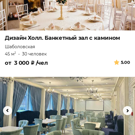
Дизайн Холл. Банкетный зал с камином
Шаболовская
45 м
•
30 человек
2
от
3 000
₽
/чел
5.00