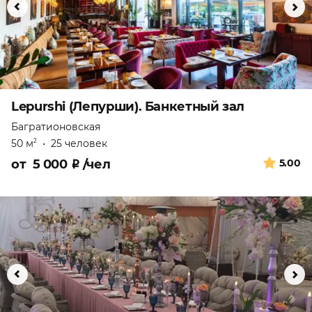
Lepurshi (Лепурши). Банкетный зал
Багратионовская
50 м
•
25 человек
2
от
5 000
₽
/чел
5.00