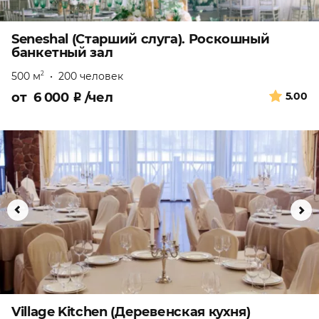
Seneshal (Старший слуга). Роскошный
банкетный зал
500 м
•
200 человек
2
от
6 000
₽
/чел
5.00
Village Kitchen (Деревенская кухня)