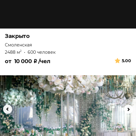
Закрыто
Смоленская
2488 м
•
600 человек
2
от
10 000
₽
/чел
5.00