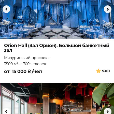
Orion Hall (Зал Орион). Большой банкетный
зал
Мичуринский проспект
3500 м
•
700 человек
2
от
15 000
₽
/чел
5.00