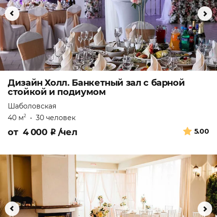
Дизайн Холл. Банкетный зал с барной
стойкой и подиумом
Шаболовская
40 м
•
30 человек
2
от
4 000
₽
/чел
5.00