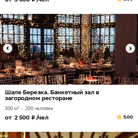
Шале Березка. Банкетный зал в
загородном ресторане
300 м
•
200 человек
2
от
2 500
₽
/чел
5.00