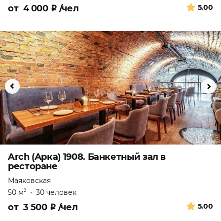
от
4 000
₽
/чел
5.00
Arch (Арка) 1908. Банкетный зал в
ресторане
Маяковская
50 м
•
30 человек
2
от
3 500
₽
/чел
5.00