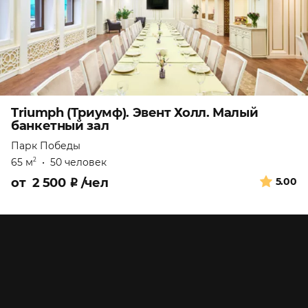
Triumph (Триумф). Эвент Холл. Малый
банкетный зал
Парк Победы
65 м
•
50 человек
2
от
2 500
₽
/чел
5.00