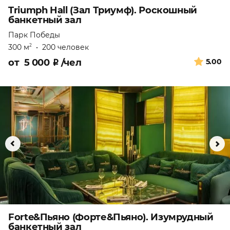
Triumph Hall (Зал Триумф). Роскошный
банкетный зал
Парк Победы
300 м
•
200 человек
2
от
5 000
₽
/чел
5.00
Forte&Пьяно (Форте&Пьяно). Изумрудный
банкетный зал