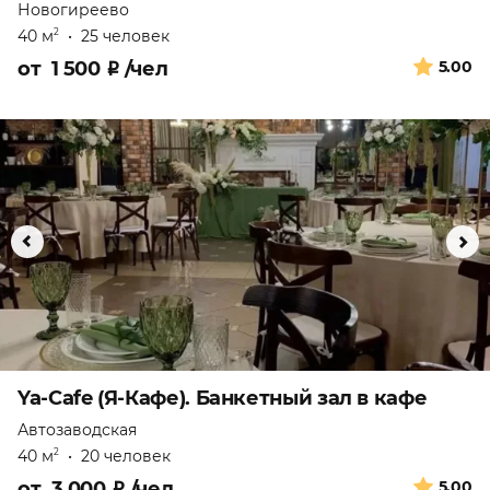
Новогиреево
40 м
•
25 человек
2
от
1 500
₽
/чел
5.00
Ya-Cafe (Я-Кафе). Банкетный зал в кафе
Автозаводская
40 м
•
20 человек
2
от
3 000
₽
/чел
5.00