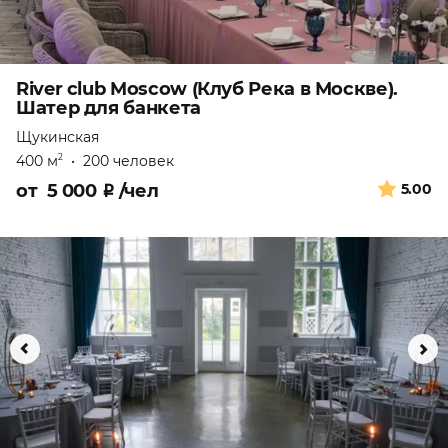
River club Moscow (Клуб Река в Москве).
Шатер для банкета
Щукинская
400 м
•
200 человек
2
от
5 000
₽
/чел
5.00