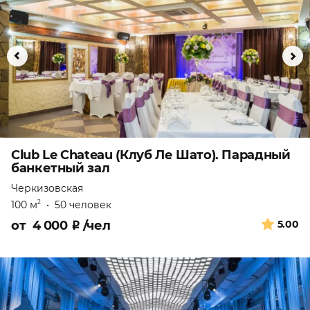
Club Le Chateau (Клуб Ле Шато). Парадный
банкетный зал
Черкизовская
100 м
•
50 человек
2
от
4 000
₽
/чел
5.00