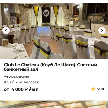
Club Le Chateau (Клуб Ле Шато). Светлый
банкетный зал
Черкизовская
105 м
•
60 человек
2
от
4 000
₽
/чел
5.00