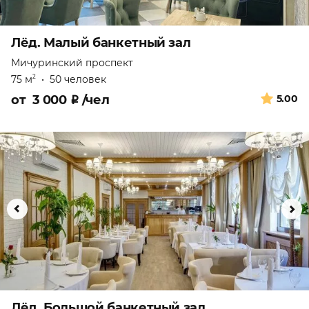
Лёд. Малый банкетный зал
Мичуринский проспект
75 м
•
50 человек
2
от
3 000
₽
/чел
5.00
Лёд. Большой банкетный зал