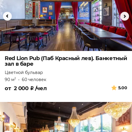
Red Lion Pub (Паб Красный лев). Банкетный
зал в баре
Цветной бульвар
90 м
•
60 человек
2
от
2 000
₽
/чел
5.00