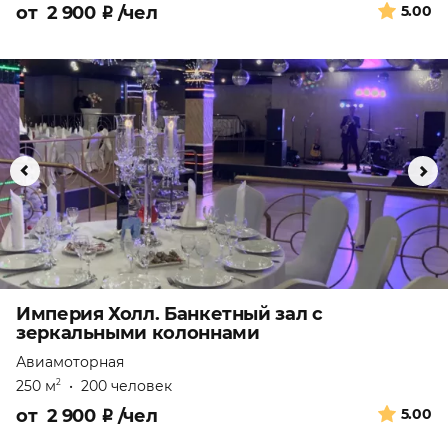
от
2 900
₽
/чел
5.00
Империя Холл. Банкетный зал с
зеркальными колоннами
Авиамоторная
250 м
•
200 человек
2
от
2 900
₽
/чел
5.00