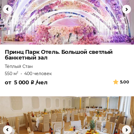
Принц Парк Отель. Большой светлый
банкетный зал
Тёплый Стан
550 м
•
400 человек
2
от
5 000
₽
/чел
5.00