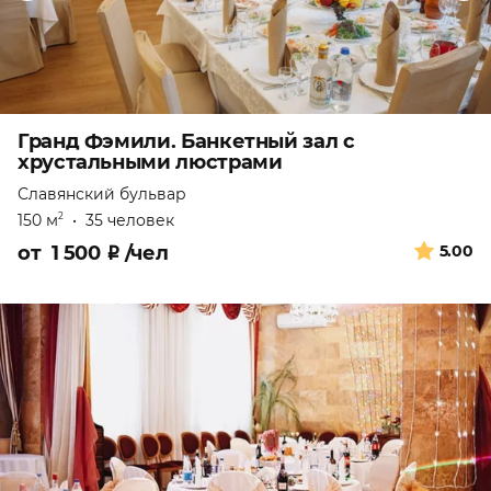
Гранд Фэмили. Банкетный зал с
хрустальными люстрами
Славянский бульвар
150 м
•
35 человек
2
от
1 500
₽
/чел
5.00