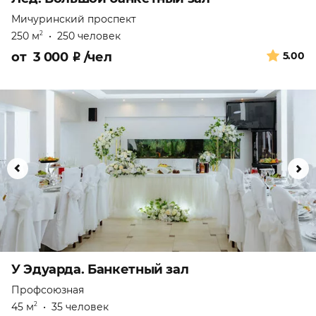
Мичуринский проспект
250 м
•
250 человек
2
от
3 000
₽
/чел
5.00
У Эдуарда. Банкетный зал
Профсоюзная
45 м
•
35 человек
2