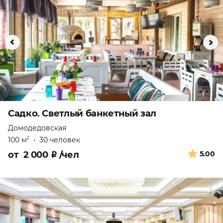
Садко. Светлый банкетный зал
Домодедовская
100 м
•
30 человек
2
от
2 000
₽
/чел
5.00