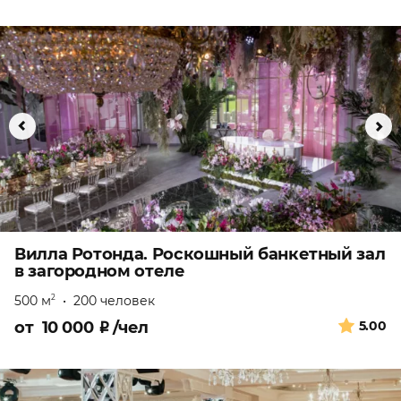
Вилла Ротонда. Роскошный банкетный зал
в загородном отеле
500 м
•
200 человек
2
от
10 000
₽
/чел
5.00