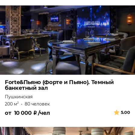
Forte&Пьяно (Форте и Пьяно). Темный
банкетный зал
Пушкинская
200 м
•
80 человек
2
от
10 000
₽
/чел
5.00