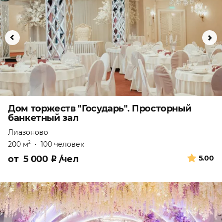
Дом торжеств "Государь". Просторный
банкетный зал
Лиазоново
200 м
•
100 человек
2
от
5 000
₽
/чел
5.00