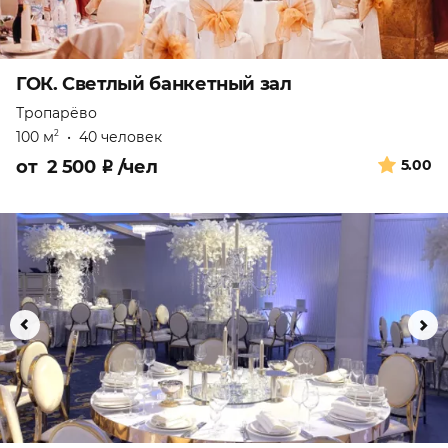
ГОК. Светлый банкетный зал
Тропарёво
100 м
•
40 человек
2
от
2 500
₽
/чел
5.00