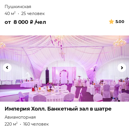
Пушкинская
40 м
•
25 человек
2
от
8 000
₽
/чел
5.00
Империя Холл. Банкетный зал в шатре
Авиамоторная
220 м
•
160 человек
2