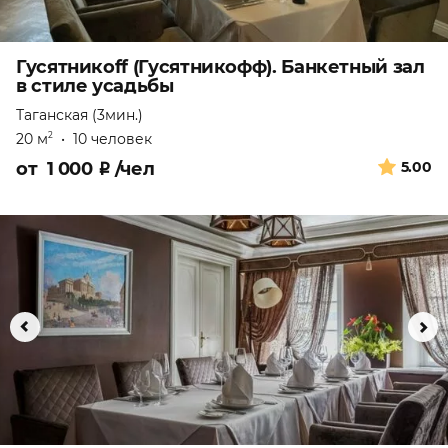
Гусятникоff (Гусятникофф). Банкетный зал
в стиле усадьбы
Таганская (3мин.)
20 м
•
10 человек
2
от
1 000
₽
/чел
5.00