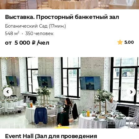
Выставка. Просторный банкетный зал
Ботанический Сад (17мин.)
548 м
•
350 человек
2
от
5 000
₽
/чел
5.00
Event Hall (Зал для проведения