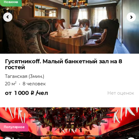
Новинка
Гусятникоff. Малый банкетный зал на 8
гостей
Таганская (3мин.)
20 м
•
8 человек
2
от
1 000
₽
/чел
Нет оценок
Популярное