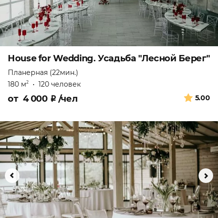
House for Wedding. Усадьба "Лесной Берег"
Планерная (22мин.)
180 м
•
120 человек
2
от
4 000
₽
/чел
5.00