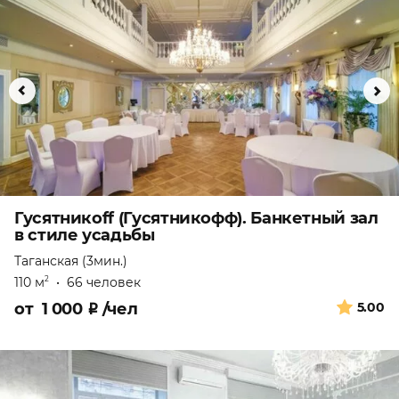
Гусятникоff (Гусятникофф). Банкетный зал
в стиле усадьбы
Таганская (3мин.)
110 м
•
66 человек
2
от
1 000
₽
/чел
5.00