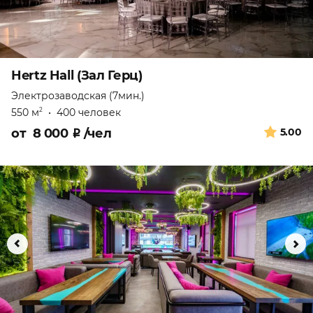
Hertz Hall (Зал Герц)
Электрозаводская (7мин.)
550 м
•
400 человек
2
от
8 000
₽
/чел
5.00