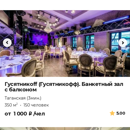
Гусятникоff (Гусятникофф). Банкетный зал
с балконом
Таганская (3мин.)
350 м
•
150 человек
2
от
1 000
₽
/чел
5.00