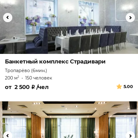
Банкетный комплекс Страдивари
Тропарёво (6мин.)
200 м
•
150 человек
2
от
2 500
₽
/чел
5.00