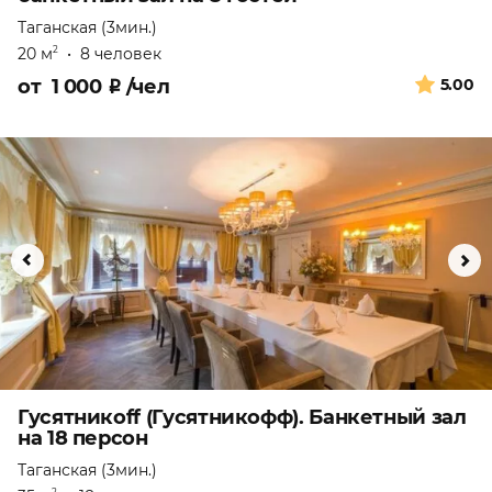
Таганская (3мин.)
20 м
•
8 человек
2
от
1 000
₽
/чел
5.00
Гусятникоff (Гусятникофф). Банкетный зал
на 18 персон
Таганская (3мин.)