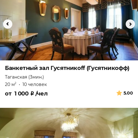
Банкетный зал Гусятникоff (Гусятникофф)
Таганская (3мин.)
20 м
•
10 человек
2
от
1 000
₽
/чел
5.00