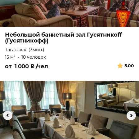
Небольшой банкетный зал Гусятникоff
(Гусятникофф)
Таганская (3мин.)
15 м
•
10 человек
2
от
1 000
₽
/чел
5.00