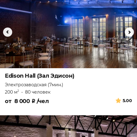
Edison Hall (Зал Эдисон)
Электрозаводская (7мин.)
200 м
•
80 человек
2
от
8 000
₽
/чел
5.00