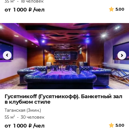
35 м
•
18 человек
2
от
1 000
₽
/чел
5.00
Гусятникоff (Гусятникофф). Банкетный зал
в клубном стиле
Таганская (3мин.)
55 м
•
30 человек
2
от
1 000
₽
/чел
5.00