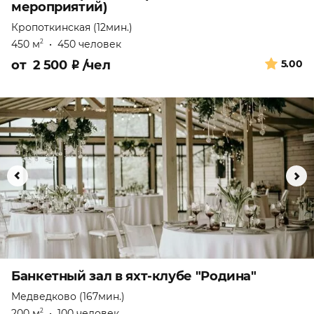
мероприятий)
Кропоткинская (12мин.)
450 м
•
450 человек
2
от
2 500
₽
/чел
5.00
Банкетный зал в яхт-клубе "Родина"
Медведково (167мин.)
200 м
•
100 человек
2