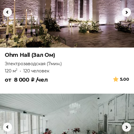
Ohm Hall (Зал Ом)
Электрозаводская (7мин.)
120 м
•
120 человек
2
от
8 000
₽
/чел
5.00