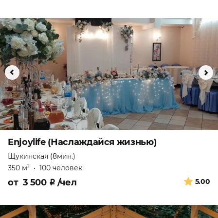
Enjoylife (Наслаждайся жизнью)
Щукинская (8мин.)
350 м
•
100 человек
2
от
3 500
₽
/чел
5.00