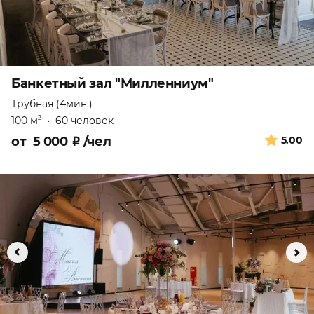
Банкетный зал "Милленниум"
Трубная (4мин.)
100 м
•
60 человек
2
от
5 000
₽
/чел
5.00