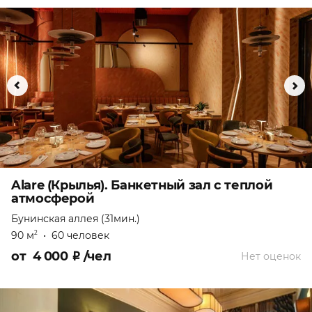
Alare (Крылья). Банкетный зал с теплой
атмосферой
Бунинская аллея (31мин.)
90 м
•
60 человек
2
от
4 000
₽
/чел
Нет оценок