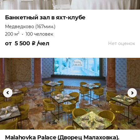
Банкетный зал в яхт-клубе
Медведково (167мин.)
200 м
•
100 человек
2
от
5 500
₽
/чел
Нет оценок
Malahovka Palace (Дворец Малаховка).