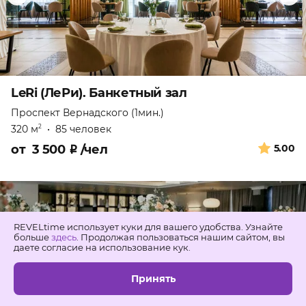
LeRi (ЛеРи). Банкетный зал
Проспект Вернадского (1мин.)
320 м
•
85 человек
2
от
3 500
₽
/чел
5.00
REVELtime использует куки для вашего удобства. Узнайте
больше
здесь
. Продолжая пользоваться нашим сайтом, вы
даете согласие на использование кук.
Принять