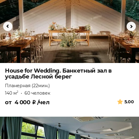
House for Wedding. Банкетный зал в
усадьбе Лесной берег
Планерная (22мин.)
140 м
•
60 человек
2
от
4 000
₽
/чел
5.00