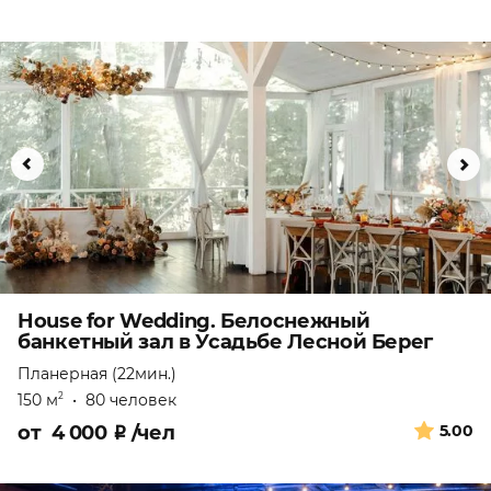
House for Wedding. Белоснежный
банкетный зал в Усадьбе Лесной Берег
Планерная (22мин.)
150 м
•
80 человек
2
от
4 000
₽
/чел
5.00