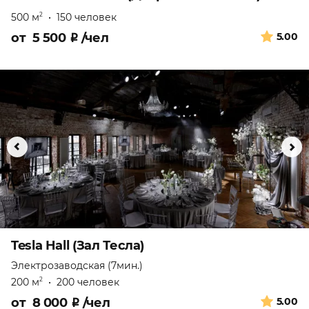
500 м
•
150 человек
2
от
5 500
₽
/чел
5.00
Tesla Hall (Зал Тесла)
Электрозаводская (7мин.)
200 м
•
200 человек
2
от
8 000
₽
/чел
5.00