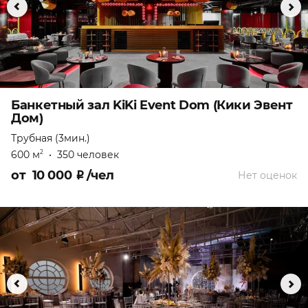
Банкетный зал KiKi Event Dom (Кики Эвент
Дом)
Трубная (3мин.)
600 м
•
350 человек
2
от
10 000
₽
/чел
Нет оценок