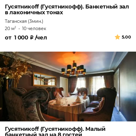
Гусятникоff (Гусятникофф). Банкетный зал
в лаконичных тонах
Таганская (3мин.)
20 м
•
10 человек
2
от
1 000
₽
/чел
5.00
Гусятникоff (Гусятникофф). Малый
банкетный зал на 8 гостей