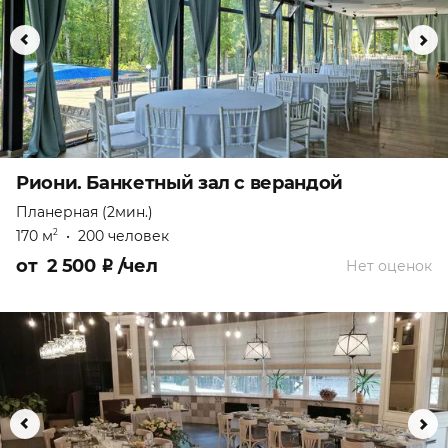
Риони. Банкетный зал с верандой
Планерная (2мин.)
170 м
•
200 человек
2
от
2 500
₽
/чел
Нет оценок