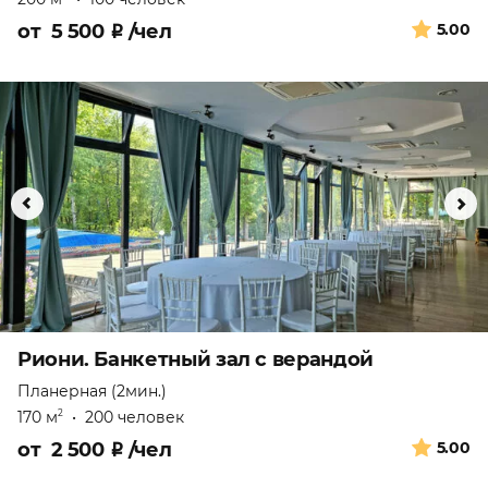
от
5 500
₽
/чел
5.00
Риони. Банкетный зал с верандой
Планерная (2мин.)
170 м
•
200 человек
2
от
2 500
₽
/чел
5.00