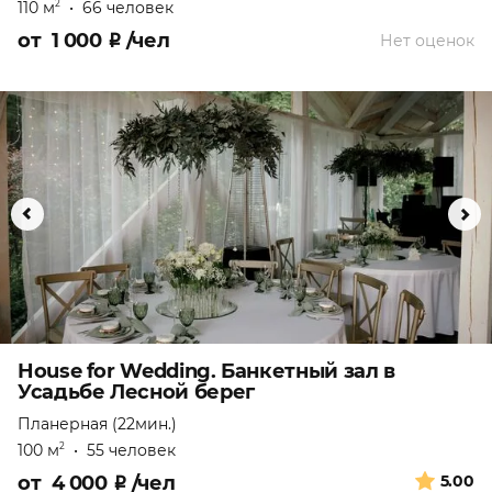
110 м
•
66 человек
2
от
1 000
₽
/чел
Нет оценок
House for Wedding. Банкетный зал в
Усадьбе Лесной берег
Планерная (22мин.)
100 м
•
55 человек
2
от
4 000
₽
/чел
5.00