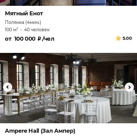
Мятный Енот
Полянка (4мин.)
100 м
•
40 человек
2
от
100 000
₽
/чел
5.00
Ampere Hall (Зал Ампер)