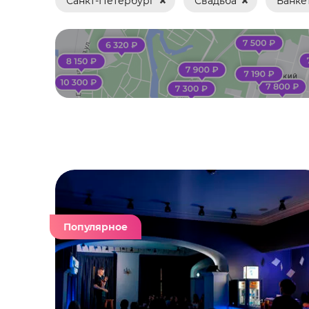
Санкт-Петербург
Свадьба
Банке
Банкет
Вечеринка
Выпускной
Гендер пати
Девичник
День рождения
Детский праздник
Популярное
Игра в мафию
Йога