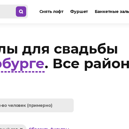
Снять лофт
Фуршет
Банкетные зал
лы для свадьбы
рбурге
. Все райо