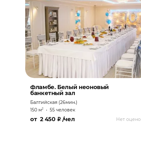
Фламбе. Белый неоновый
банкетный зал
Балтийская (26мин.)
150 м
•
55 человек
2
от
2 450
₽
/чел
Нет оцено