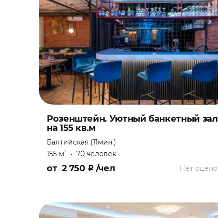
Праздник
Свадебная вечеринка
Свадьба
Свидание
Театральная постановка
Розенштейн. Уютный банкетный зал
на 155 кв.м
Тренинг
Балтийская (11мин.)
155 м
•
70 человек
2
Фотосессия
от
2 750
₽
/чел
Нет оцено
Фуршет
Юбилей