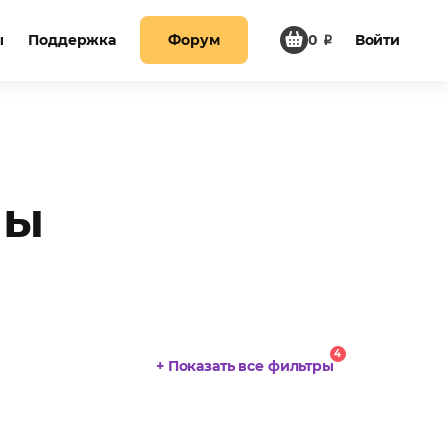
ы
Поддержка
Форум
0
₽
Войти
ны
4
+ Показать все фильтры