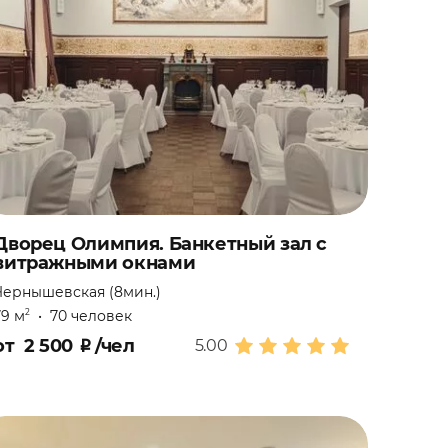
Дворец Олимпия. Банкетный зал с
витражными окнами
Чернышевская (8мин.)
79 м
•
70 человек
2
от
2 500
₽
/чел
5.00