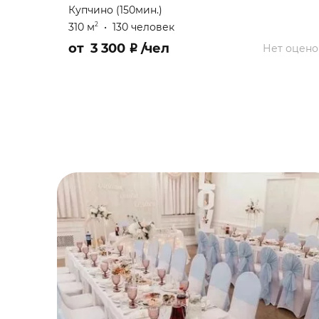
Купчино (150мин.)
310 м
•
130 человек
2
от
3 300
₽
/чел
Нет оцено