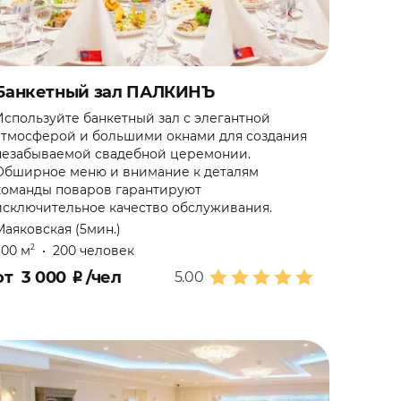
Банкетный зал ПАЛКИНЪ
Используйте банкетный зал с элегантной
атмосферой и большими окнами для создания
незабываемой свадебной церемонии.
Обширное меню и внимание к деталям
команды поваров гарантируют
исключительное качество обслуживания.
Маяковская (5мин.)
300 м
•
200 человек
2
от
3 000
₽
/чел
5.00