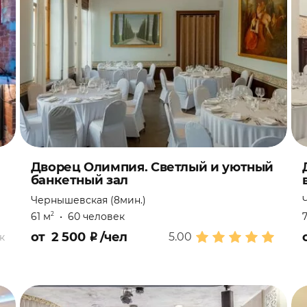
Дворец Олимпия. Светлый и уютный
банкетный зал
Чернышевская (8мин.)
61 м
•
60 человек
2
от
2 500
₽
/чел
5.00
к