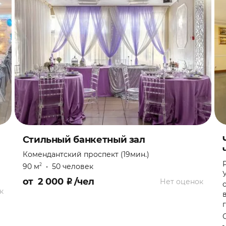
Стильный банкетный зал
Комендантский проспект (19мин.)
90 м
•
50 человек
2
от
2 000
₽
/чел
Нет оценок
к