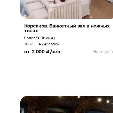
Корсаков. Банкетный зал в нежных
тонах
Садовая (10мин.)
70 м
•
45 человек
2
от
2 000
₽
/чел
Нет оцено