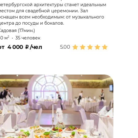
петербургской архитектуры станет идеальным
местом для свадебной церемонии. Зал
оснащен всем необходимым: от музыкального
центра до посуды и бокалов.
Садовая (17мин.)
50 м
•
35 человек
2
от
4 000
₽
/чел
5.00