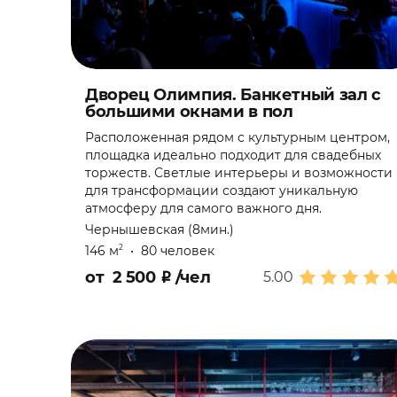
Квартирник
Кинопоказ
Конференция
Дворец Олимпия. Банкетный зал с
большими окнами в пол
Концерт
Расположенная рядом с культурным центром,
площадка идеально подходит для свадебных
торжеств. Светлые интерьеры и возможности
Корпоратив
для трансформации создают уникальную
атмосферу для самого важного дня.
Лекция
Чернышевская (8мин.)
146 м
•
80 человек
2
Мальчишник
от
2 500
₽
/чел
5.00
Мастер-класс
Настольная игра
Новогодняя ночь