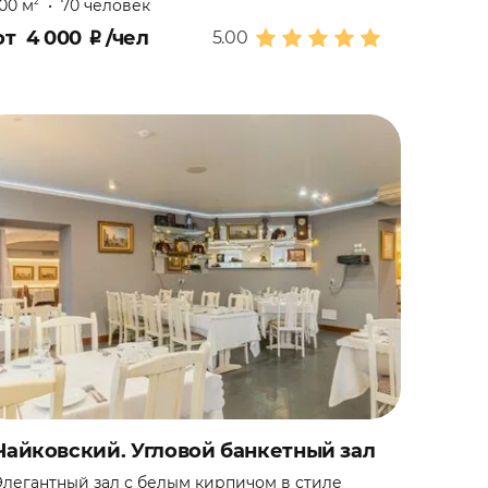
100 м
•
70 человек
2
от
4 000
₽
/чел
5.00
Чайковский. Угловой банкетный зал
Элегантный зал с белым кирпичом в стиле