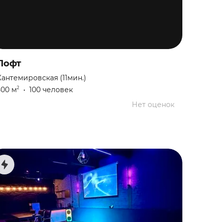
Лофт
Кантемировская (11мин.)
500 м
•
100 человек
2
Нет оценок