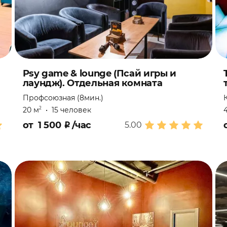
Psy game & lounge (Псай игры и
лаундж). Отдельная комната
Профсоюзная (8мин.)
20 м
•
15 человек
2
от
1 500
₽
/час
5.00