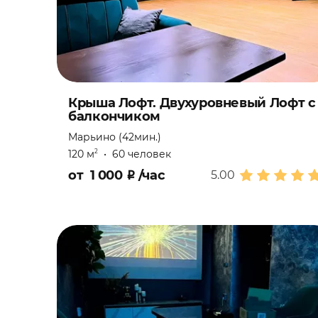
Крыша Лофт. Двухуровневый Лофт с
балкончиком
Марьино (42мин.)
120 м
•
60 человек
2
от
1 000
₽
/час
5.00