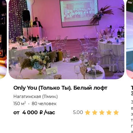
Only You (Только Ты). Белый лофт
Нагатинская (11мин.)
150 м
•
80 человек
2
от
4 000
₽
/час
5.00