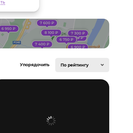
ть
Упорядочить