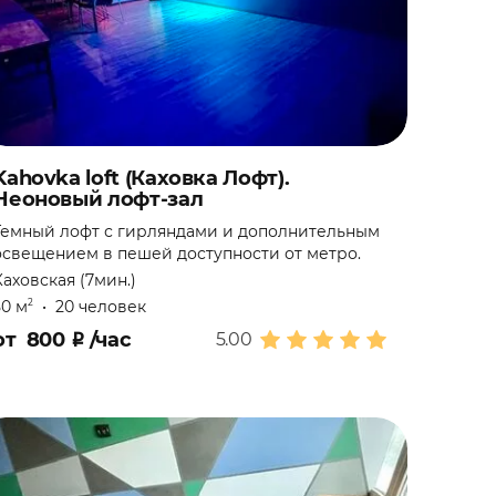
Kahovka loft (Каховка Лофт).
Неоновый лофт-зал
Темный лофт с гирляндами и дополнительным
освещением в пешей доступности от метро.
Каховская (7мин.)
50 м
•
20 человек
2
от
800
₽
/час
5.00