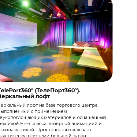
TelePort360° (ТелеПорт360°).
Зеркальный лофт
Зеркальный лофт на базе торгового центра,
выполненный с применением
звукопоглощающих материалов и оснащенный
техникой Hi-Fi класса, лазерной анимацией и
психоакустикой. Пространство включает
акустическую систему, большой экран,