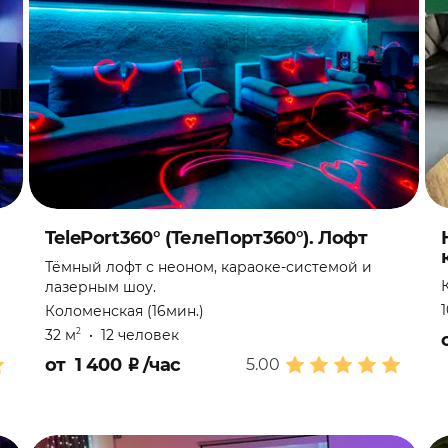
TelePort360° (ТелеПорт360°). Лофт
Тёмный лофт с неоном, караоке-системой и
лазерным шоу.
Коломенская (16мин.)
32 м
•
12 человек
2
от
1 400
₽
/час
5.00