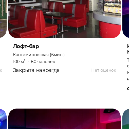
Лофт-бар
Кантемировская (6мин.)
100 м
•
60 человек
2
Закрыта навсегда
к
Нет оценок