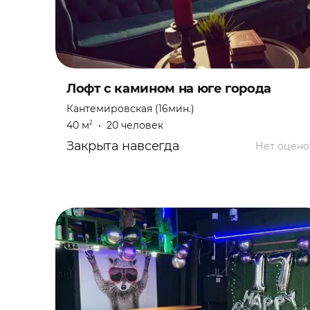
Квартирник
Кинопоказ
Конференция
Лофт с камином на юге города
Кантемировская (16мин.)
Концерт
40 м
•
20 человек
2
Закрыта навсегда
Нет оцено
Корпоратив
Лекция
Мальчишник
Мастер-класс
Настольная игра