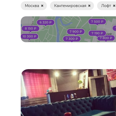
Москва
Кантемировская
Лофт
Банкет
Вечеринка
Выпускной
Гендер пати
Девичник
День рождения
Детский праздник
Игра в мафию
Йога