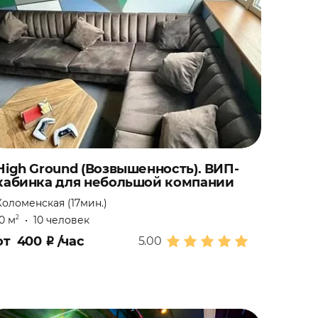
High Ground (Возвышенность). ВИП-
кабинка для небольшой компании
Коломенская (17мин.)
10 м
•
10 человек
2
от
400
₽
/час
5.00