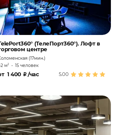
TelePort360° (ТелеПорт360°). Лофт в
торговом центре
Коломенская (17мин.)
42 м
•
15 человек
2
от
1 400
₽
/час
5.00