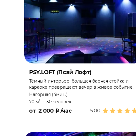
Юбилей
PSY.LOFT (Псай Лофт)
Тёмный интерьер, большая барная стойка и
караоке превращают вечер в живое событие.
Нагорная (4мин.)
70 м
•
30 человек
2
от
2 000
₽
/час
5.00