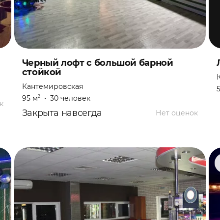
Черный лофт с большой барной
стойкой
Кантемировская
95 м
•
30 человек
2
к
Закрыта навсегда
Нет оценок