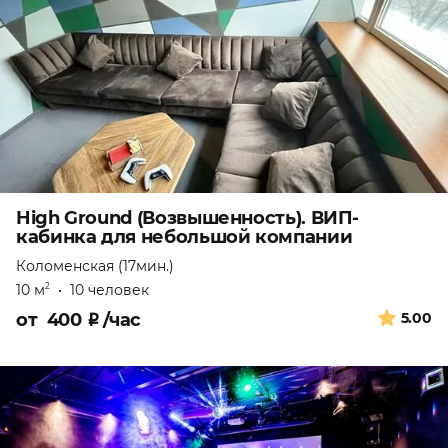
High Ground (Возвышенность). ВИП-
кабинка для небольшой компании
Коломенская (17мин.)
10 м
•
10 человек
2
от
400
₽
/час
5.00