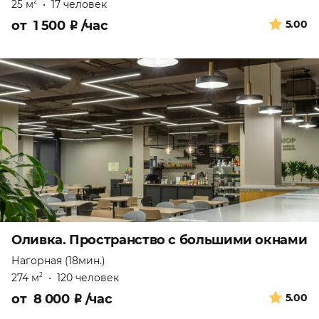
25 м
•
17 человек
2
от
1 500
₽
/час
5.00
Оливка. Пространство с большими окнами
Нагорная (18мин.)
274 м
•
120 человек
2
от
8 000
₽
/час
5.00