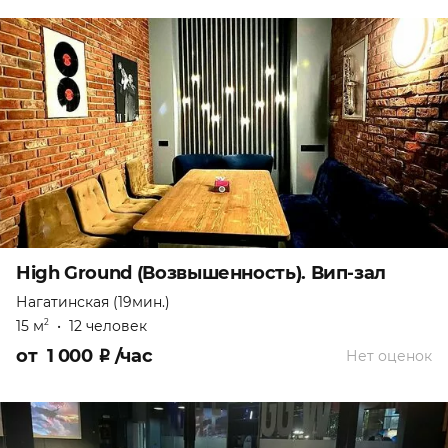
High Ground (Возвышенность). Вип-зал
Нагатинская (19мин.)
15 м
•
12 человек
2
от
1 000
₽
/час
Нет оценок