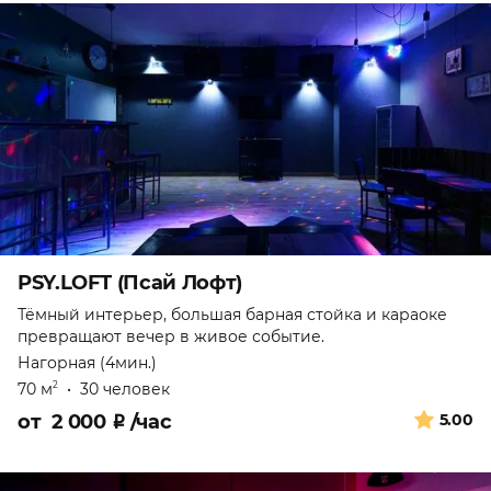
PSY.LOFT (Псай Лофт)
Тёмный интерьер, большая барная стойка и караоке
превращают вечер в живое событие.
Нагорная (4мин.)
70 м
•
30 человек
2
от
2 000
₽
/час
5.00