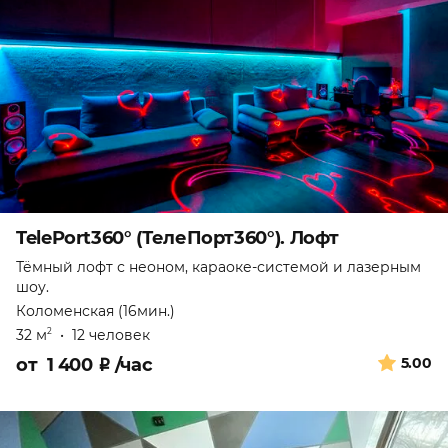
TelePort360° (ТелеПорт360°). Лофт
Тёмный лофт с неоном, караоке-системой и лазерным
шоу.
Коломенская (16мин.)
32 м
•
12 человек
2
от
1 400
₽
/час
5.00