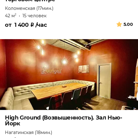
Коломенская (17мин.)
42 м
•
15 человек
2
от
1 400
₽
/час
5.00
High Ground (Возвышенность). Зал Нью-
Йорк
Нагатинская (18мин.)