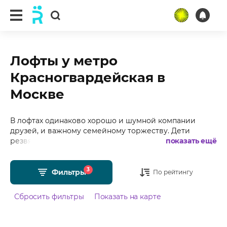
Лофты у метро
Красногвардейская в
Москве
В лофтах одинаково хорошо и шумной компании
друзей, и важному семейному торжеству. Дети
резвятся в безопасной зоне, взрослые обсуждают
показать ещё
последние новости у бара, а молодёжь зажигает на
танцполе - каждый находит свой уголок счастья.
3
Подобрали для Вас более 15 лофтов у метро
Фильтры
По рейтингу
Красногвардейская в Москве с фотографиями,
отзывами, средним рейтингом 4.99 из 5 и стоимостью
Сбросить фильтры
Показать на карте
от 400 рублей в час.