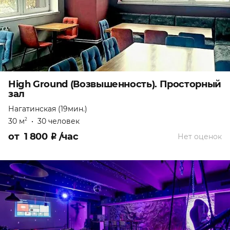
High Ground (Возвышенность). Просторный
зал
Нагатинская (19мин.)
30 м
•
30 человек
2
от
1 800
₽
/час
Нет оценок