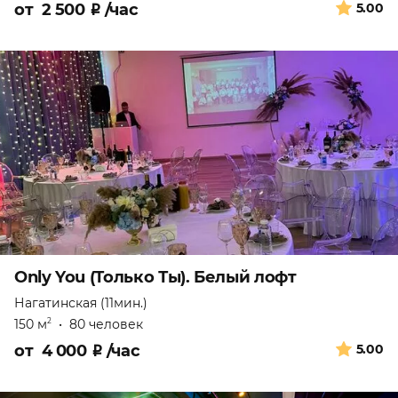
от
2 500
₽
/час
5.00
Only You (Только Ты). Белый лофт
Нагатинская (11мин.)
150 м
•
80 человек
2
от
4 000
₽
/час
5.00