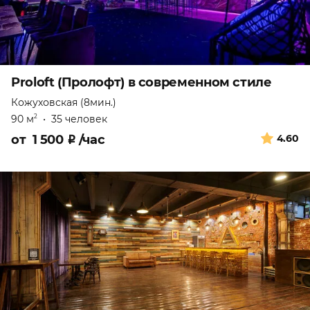
Proloft (Пролофт) в современном стиле
Кожуховская (8мин.)
90 м
•
35 человек
2
от
1 500
₽
/час
4.60