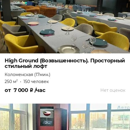
High Ground (Возвышенность). Просторный
стильный лофт
Коломенская (17мин.)
250 м
•
150 человек
2
от
7 000
₽
/час
Нет оценок