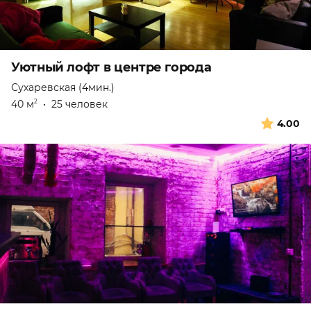
Уютный лофт в центре города
Сухаревская (4мин.)
40 м
•
25 человек
2
4.00