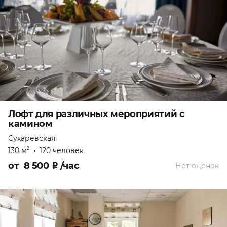
Лофт для различных мероприятий с
камином
Сухаревская
130 м
•
120 человек
2
от
8 500
₽
/час
Нет оценок