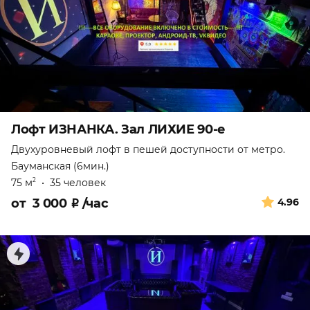
Лофт ИЗНАНКА. Зал ЛИХИЕ 90-е
Двухуровневый лофт в пешей доступности от метро.
Бауманская (6мин.)
75 м
•
35 человек
2
от
3 000
₽
/час
4.96