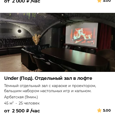
от
2 000
₽
/час
5.00
Under (Под). Отдельный зал в лофте
Тёмный отдельный зал с караоке и проектором,
бальшим набором настольных игр и кальном.
Арбатская (9мин.)
45 м
•
25 человек
2
от
2 500
₽
/час
5.00