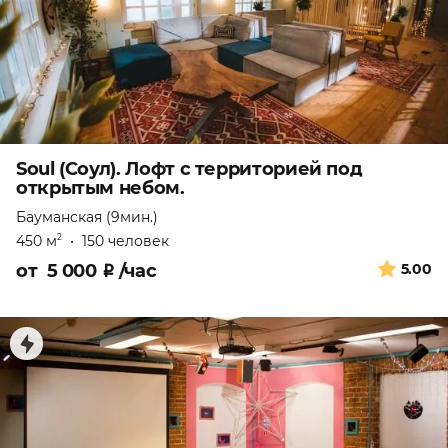
Soul (Соул). Лофт с территорией под
открытым небом.
Бауманская (9мин.)
450 м
•
150 человек
2
от
5 000
₽
/час
5.00