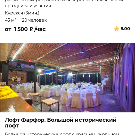
праздника и участия.
Курская (3мин.)
45 м
•
20 человек
2
от
1 500
₽
/час
5.00
Лофт Фарфор. Большой исторический
лофт
Большой исторический лофт с красным кирпичом,