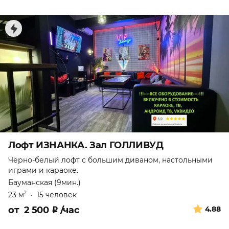
Лофт ИЗНАНКА. Зал ГОЛЛИВУД
Чёрно-белый лофт с большим диваном, настольными
играми и караоке.
Бауманская (9мин.)
23 м
•
15 человек
2
от
2 500
₽
/час
4.88