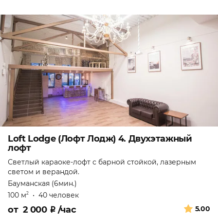
Loft Lodge (Лофт Лодж) 4. Двухэтажный
лофт
Светлый караоке-лофт с барной стойкой, лазерным
светом и верандой.
Бауманская (6мин.)
100 м
•
40 человек
2
от
2 000
₽
/час
5.00