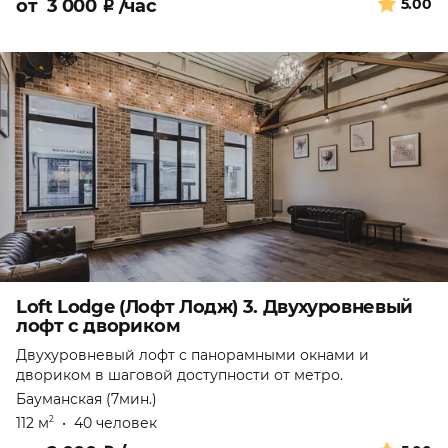
от
3 000
₽
/час
5.00
Loft Lodge (Лофт Лодж) 3. Двухуровневый
лофт с двориком
Двухуровневый лофт с панорамными окнами и
двориком в шаговой доступности от метро.
Бауманская (7мин.)
112 м
•
40 человек
2