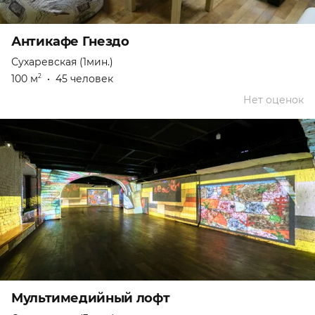
Антикафе Гнездо
Сухаревская (1мин.)
100 м
•
45 человек
2
Нет оценок
Мультимедийный лофт