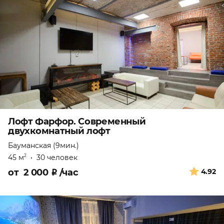
Лофт Фарфор. Современный
двухкомнатный лофт
Бауманская (9мин.)
45 м
•
30 человек
2
от
2 000
₽
/час
4.92