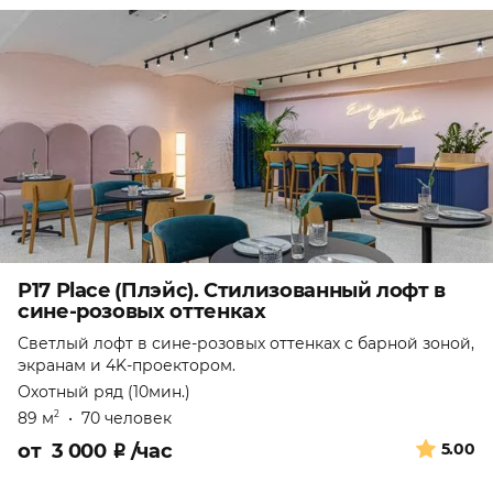
P17 Place (Плэйс). Стилизованный лофт в
сине-розовых оттенках
Светлый лофт в сине-розовых оттенках с барной зоной,
экранам и 4K-проектором.
Охотный ряд (10мин.)
89 м
•
70 человек
2
от
3 000
₽
/час
5.00