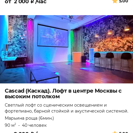
от
2 000
₽
/час
5.00
Cascad (Каскад). Лофт в центре Москвы с
высоким потолком
Светлый лофт со сценическим освещением и
фортепиано, барной стойкой и акустической системой.
Марьина роща (6мин.)
90 м
•
40 человек
2