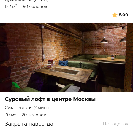
122 м
•
50 человек
2
5.00
Суровый лофт в центре Москвы
Сухаревская (4мин.)
30 м
•
20 человек
2
Закрыта навсегда
Нет оценок