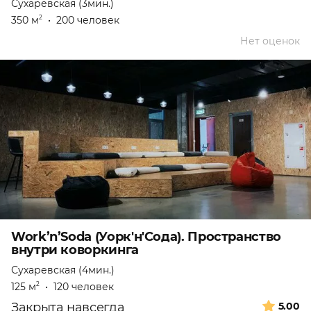
Сухаревская (3мин.)
350 м
•
200 человек
2
Нет оценок
Work’n’Soda (Уорк'н'Сода). Пространство
внутри коворкинга
Сухаревская (4мин.)
125 м
•
120 человек
2
Закрыта навсегда
5.00