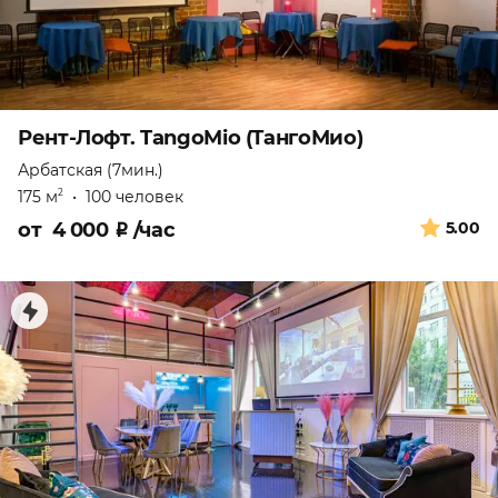
Рент-Лофт. TangoMio (ТангоМио)
Арбатская (7мин.)
175 м
•
100 человек
2
от
4 000
₽
/час
5.00