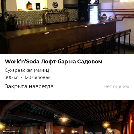
Work’n’Soda Лофт-бар на Садовом
Сухаревская (4мин.)
300 м
•
120 человек
2
Закрыта навсегда
Нет оценок