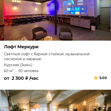
Лофт Меркури
Светлый лофт с барной стойкой, музыкальной
системой и караоке.
Курская (3мин.)
60 м
•
50 человек
2
от
2 300
₽
/час
5.00