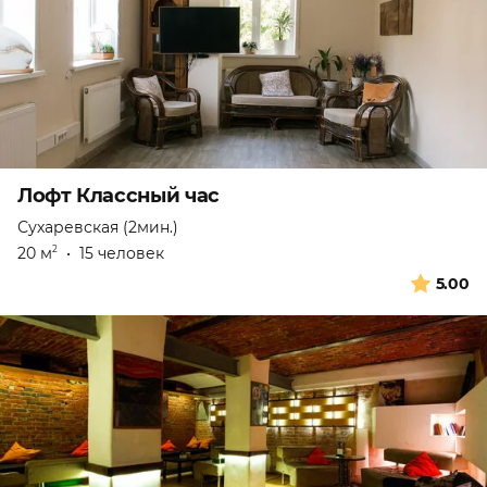
Лофт Классный час
Сухаревская (2мин.)
20 м
•
15 человек
2
5.00