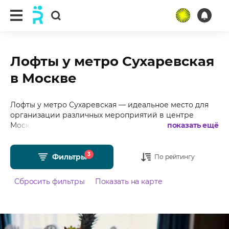
Лофты у метро Сухаревская
в Москве
Лофты у метро Сухаревская — идеальное место для
организации различных мероприятий в центре
Москвы. Подобрали для Вас более 300 лофтов у
показать ещё
метро Сухаревская в Москве с фотографиями,
отзывами, средним рейтингом 4.97 из 5 и стоимостью
3
от 500 рублей в час.
Фильтры
По рейтингу
Сбросить фильтры
Показать на карте