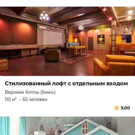
Стилизованный лофт с отдельным входом
Верхние Котлы (5мин.)
110 м
•
65 человек
2
5.00