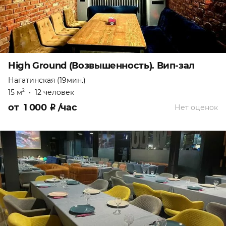
High Ground (Возвышенность). Вип-зал
Нагатинская (19мин.)
15 м
•
12 человек
2
от
1 000
₽
/час
Нет оценок