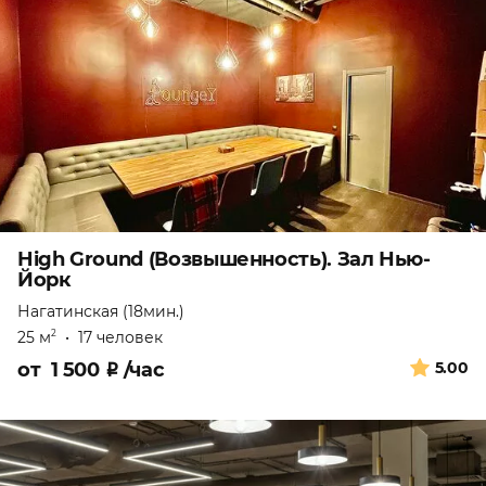
High Ground (Возвышенность). Зал Нью-
Йорк
Нагатинская (18мин.)
25 м
•
17 человек
2
от
1 500
₽
/час
5.00