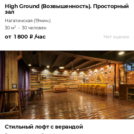
High Ground (Возвышенность). Просторный
зал
Нагатинская (19мин.)
30 м
•
30 человек
2
от
1 800
₽
/час
Нет оценок
Стильный лофт с верандой