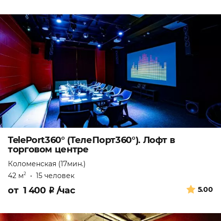
TelePort360° (ТелеПорт360°). Лофт в
торговом центре
Коломенская (17мин.)
42 м
•
15 человек
2
от
1 400
₽
/час
5.00