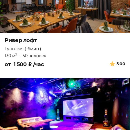
Ривер лофт
Тульская (16мин.)
130 м
•
50 человек
2
от
1 500
₽
/час
5.00