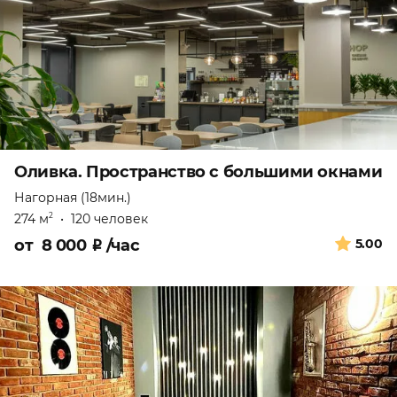
Оливка. Пространство с большими окнами
Нагорная (18мин.)
274 м
•
120 человек
2
от
8 000
₽
/час
5.00