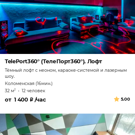
TelePort360° (ТелеПорт360°). Лофт
Тёмный лофт с неоном, караоке-системой и лазерным
шоу.
Коломенская (16мин.)
32 м
•
12 человек
2
от
1 400
₽
/час
5.00