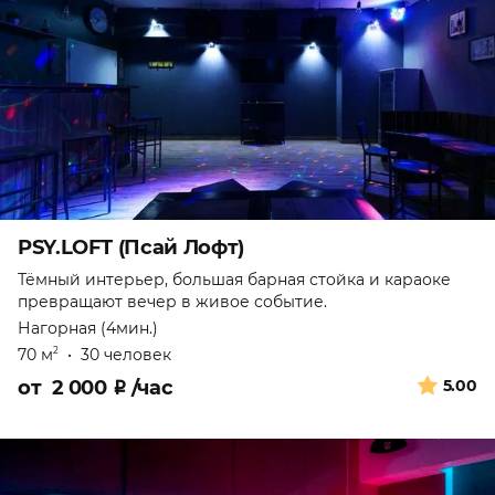
PSY.LOFT (Псай Лофт)
Тёмный интерьер, большая барная стойка и караоке
превращают вечер в живое событие.
Нагорная (4мин.)
70 м
•
30 человек
2
от
2 000
₽
/час
5.00