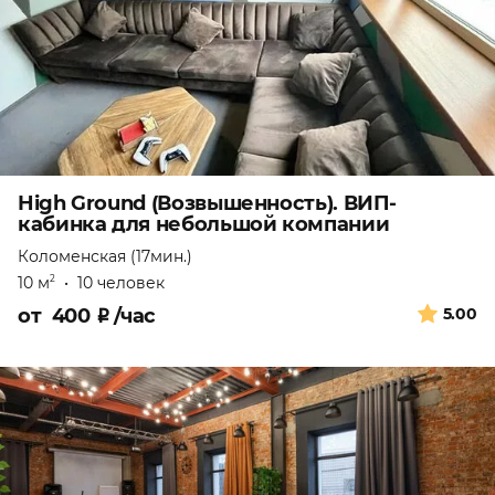
High Ground (Возвышенность). ВИП-
кабинка для небольшой компании
Коломенская (17мин.)
10 м
•
10 человек
2
от
400
₽
/час
5.00