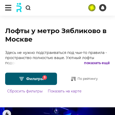
Лофты у метро Зябликово в
Москве
Здесь не нужно подстраиваться под чьи-то правила -
пространство полностью ваше. Уютный лофты
подойдут для дней рождений, девичников,
показать ещё
вечеринок. Подобрали для Вас более 15 лофтов у
метро Зябликово в Москве с фотографиями,
3
отзывами, средним рейтингом 4.99 из 5 и стоимостью
Фильтры
По рейтингу
от 400 рублей в час.
Сбросить фильтры
Показать на карте