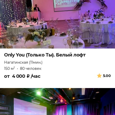
Only You (Только Ты). Белый лофт
Нагатинская (11мин.)
150 м
•
80 человек
2
от
4 000
₽
/час
5.00