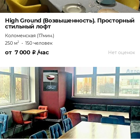
High Ground (Возвышенность). Просторный
стильный лофт
Коломенская (17мин.)
250 м
•
150 человек
2
от
7 000
₽
/час
Нет оценок