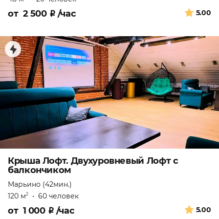
от
2 500
₽
/час
5.00
Крыша Лофт. Двухуровневый Лофт с
балкончиком
Марьино (42мин.)
120 м
•
60 человек
2
от
1 000
₽
/час
5.00