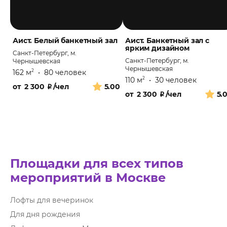
Аист. Белый банкетный зал
Аист. Банкетный зал с
ярким дизайном
Санкт-Петербург, м.
Санкт-Петербург, м.
Чернышевская
Чернышевская
162 м
•
80 человек
2
110 м
•
30 человек
2
от
2 300
₽
/чел
5.00
от
2 300
₽
/чел
5.
Площадки для всех типов
мероприятий в Москве
Лофты для вечеринок
Для дня рождения