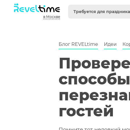
Блог REVELtime
Идеи
Ко
Провер
способ
перезна
гостей
Помните тот неловкий мом