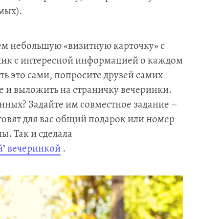
мых).
ем небольшую «визитную карточку» с
лик с интересной информацией о каждом
ать это сами, попросите друзей самих
бе и выложить на страничку вечеринки.
нных? Задайте им совместное задание –
товят для вас общий подарок или номер
ы. Так и сделала
й" вечеринкой
.