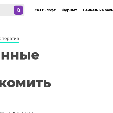
рпоратив
енные
ы
комить
ент, когда на