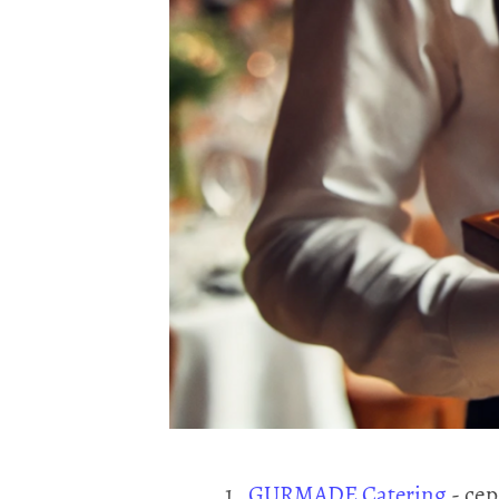
1.
GURMADE Catering
- се