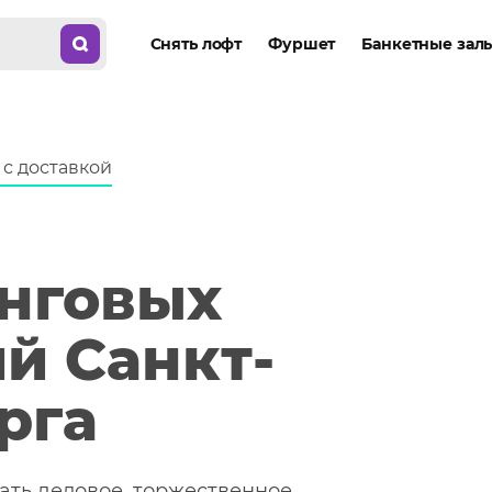
 с доставкой
нговых
й Санкт-
рга
ать деловое, торжественное