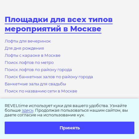
Площадки для всех типов
мероприятий в Москве
Лофты для вечеринок
Для дня рождения
Лофты с караоке в Москве
Поиск лофтов по метро
Поиск лофтов по району города
Поиск банкетных залов по району города
Банкетные залы для свадьбы
Поиск по названию сети в Москве
REVELtime использует куки для вашего удобства. Узнайте
Другие города
больше
здесь
. Продолжая пользоваться нашим сайтом, вы
даете согласие на использование кук.
Площадки для мероприятий в Санкт-Петербурге
Принять
Площадки для мероприятий в Екатеринбурге
Площадки для мероприятий в Новосибирске