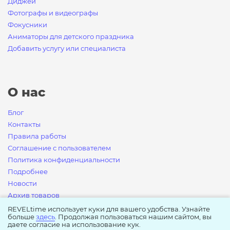
Диджеи
Фотографы и видеографы
Фокусники
Аниматоры для детского праздника
Добавить услугу или специалиста
О нас
Блог
Контакты
Правила работы
Соглашение с пользователем
Политика конфиденциальности
Подробнее
Новости
Архив товаров
Архив блога
REVELtime использует куки для вашего удобства. Узнайте
больше
здесь
. Продолжая пользоваться нашим сайтом, вы
Условия возврата денежных средств
даете согласие на использование кук.