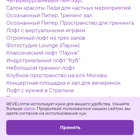
Четырёхуровневый пентхаус
Салон красоты Леди для частных мероприятий
Осознанный Питер. Тренинг зал
Осознанный Питер. Пространство для тренинга
Лофт с виртуальными играми
Огромный лофт из трех залов
Фотостудия Lounge (Лаунж)
Классический лофт “Лаунж”
Индустриальный лофт “Куб”
Небольшой тренинг-лофт
Клубное пространство на юге Москвы
Концертная площадка и зал для вечеринок
Лофт с кухней в Стрельне
Пространство для телесных практик и йоги
REVELtime использует куки для вашего удобства. Узнайте
Современный банкетный зал
больше
здесь
. Продолжая пользоваться нашим сайтом, вы
Универсалььный лофт
даете согласие на использование кук.
Стильный лофт для творческих встреч и
Принять
тренингов
Бертгольд центр. Зал под фотосессии в лофте